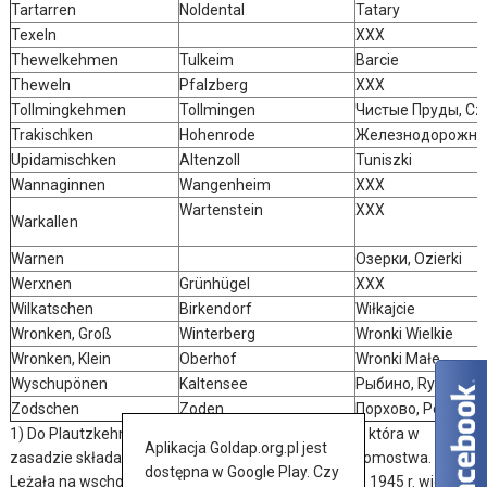
Tartarren
Noldental
Tatary
Texeln
XXX
Thewelkehmen
Tulkeim
Barcie
Theweln
Pfalzberg
XXX
Tollmingkehmen
Tollmingen
Чистые Пруды, Czis
Trakischken
Hohenrode
Железнодорожное,
Upidamischken
Altenzoll
Tuniszki
Wannaginnen
Wangenheim
XXX
Wartenstein
XXX
Warkallen
Warnen
Озерки, Ozierki
Werxnen
Grünhügel
XXX
Wilkatschen
Birkendorf
Wiłkajcie
Wronken, Groß
Winterberg
Wronki Wielkie
Wronken, Klein
Oberhof
Wronki Małe
Wyschupönen
Kaltensee
Рыбино, Rybino
Zodschen
Zoden
Порхово, Porchow
1) Do Plautzkehmen należała do 1945 r. wieś Warlin, która w
Aplikacja Goldap.org.pl jest
zasadzie składała się tylko z jednego niewielkiego domostwa.
dostępna w Google Play. Czy
Leżała na wschodnich obrzeżach Plautzkehmen. Po 1945 r. wieś