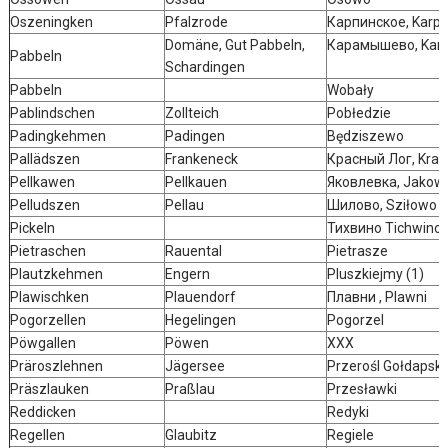
Oszeningken
Pfalzrode
Карпинское, Karpi
Domäne, Gut Pabbeln,
Карамышево, Ka
Pabbeln
Schardingen
Pabbeln
Wobały
Pablindschen
Zollteich
Pobłedzie
Padingkehmen
Padingen
Będziszewo
Pallädszen
Frankeneck
Красный Лог, Kras
Pellkawen
Pellkauen
Яковлевка, Jakow
Pelludszen
Pellau
Шилово, Sziłowo
Pickeln
Тихвино Tichwino
Pietraschen
Rauental
Pietrasze
Plautzkehmen
Engern
Pluszkiejmy (1)
Plawischken
Plauendorf
Плавни , Plawni
Pogorzellen
Hegelingen
Pogorzel
Pöwgallen
Pöwen
XXX
Präroszlehnen
Jägersee
Przerośl Gołdapsk
Präszlauken
Praßlau
Przesławki
Reddicken
Redyki
Regellen
Glaubitz
Regiele