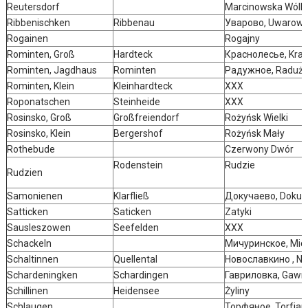
Reutersdorf
Marcinowska Wólk
Ribbenischken
Ribbenau
Уварово, Uwarow
Rogainen
Rogajny
Rominten, Groß
Hardteck
Краснолесье, Kras
Rominten, Jagdhaus
Rominten
Радужное, Raduż
Rominten, Klein
Kleinhardteck
XXX
Roponatschen
Steinheide
XXX
Rosinsko, Groß
Großfreiendorf
Rożyńsk Wielki
Rosinsko, Klein
Bergershof
Rożyńsk Mały
Rothebude
Czerwony Dwór
Rodenstein
Rudzie
Rudzien
Samonienen
Klarfließ
Докучаево, Dokuc
Satticken
Saticken
Zatyki
Sausleszowen
Seefelden
XXX
Schackeln
Мичуринское, Micz
Schaltinnen
Quellental
Новославкино , N
Schardeningken
Schardingen
Гавриловка, Gawr
Schillinen
Heidensee
Żyliny
Schlaugen
Торфяное, Torfja