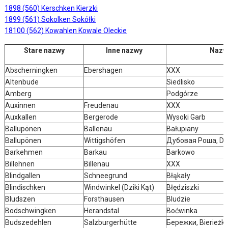
1898 (560) Kerschken Kierzki
1899 (561) Sokolken Sokółki
18100 (562) Kowahlen Kowale Oleckie
Stare nazwy
Inne nazwy
Nazw
Abscherningken
Ebershagen
XXX
Altenbude
Siedlisko
Amberg
Podgórze
Auxinnen
Freudenau
XXX
Auxkallen
Bergerode
Wysoki Garb
Ballupönen
Ballenau
Bałupiany
Ballupönen
Wittigshöfen
Дубовая Роша, Du
Barkehmen
Barkau
Barkowo
Billehnen
Billenau
XXX
Blindgallen
Schneegrund
Błąkały
Blindischken
Windwinkel (Dziki Kąt)
Błędziszki
Bludszen
Forsthausen
Bludzie
Bodschwingken
Herandstal
Boćwinka
Budszedehlen
Salzburgerhütte
Бережки, Bierieżki