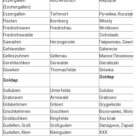
Eszergallen
Äschenbruch
Kiepojcie
(Eschergallen)
Eszergallen
Tiefenort
Ручейки, Ruczejki
Flösten
Bornberg
Włosty
Friedrichowen
Friedrichau
Wrotkowo
Friedrichswalde
Cicholaski
Gawaiten
Herzogsrode
Гаврилово, Gawri
Gehlweiden
Galwiecie
Gelleszuhnen
Gellenau
Малое Пензенское,
Gerehlischken
Gerwalde
Gieraliszki
Glowken
Thomasfelde
Główka
Gołdap
Goldap
Gollubien
Unterfelde
Golubie
Grabowen
Arnswald
Grabowo
Grilskehmen
Grilsen
Grygieliszki
Grischkehmen
Grischken
Волочаево, Wołoc
Groblischken
Ringfelde
Xxx brak
Gudellen, Groß
Großguden
Западное, Zapadn
Gudellen, Klein
Kleinguden
XXX