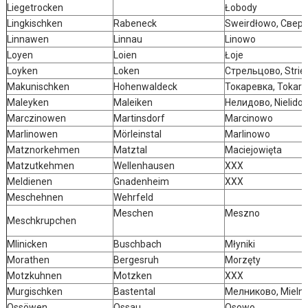
Liegetrocken
Łobody
Lingkischken
Rabeneck
Sweirdłowo, Свер
Linnawen
Linnau
Linowo
Loyen
Loien
Łoje
Loyken
Loken
Стрельцово, Strie
Makunischken
Hohenwaldeck
Токаревка, Tokar
Maleyken
Maleiken
Нелидово, Nielido
Marczinowen
Martinsdorf
Marcinowo
Marlinowen
Mörleinstal
Marlinowo
Matznorkehmen
Matztal
Maciejowięta
Matzutkehmen
Wellenhausen
XXX
Meldienen
Gnadenheim
XXX
Meschehnen
Wehrfeld
Meschen
Meszno
Meschkrupchen
Mlinicken
Buschbach
Młyniki
Morathen
Bergesruh
Morzęty
Motzkuhnen
Motzken
XXX
Murgischken
Bastental
Мелниково, Mieln
Ossöwen
Ossau
Osowo