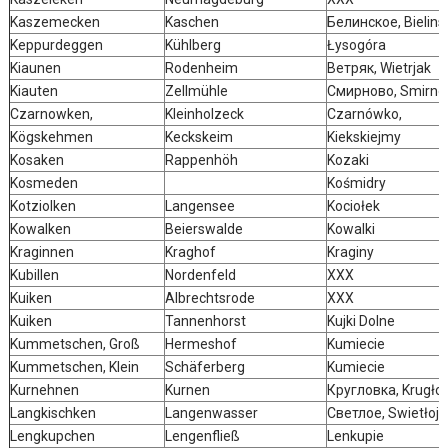
Kaszemecken
Kaschen
Белинское, Bielins
Keppurdeggen
Kühlberg
Łysogóra
Kiaunen
Rodenheim
Ветряк, Wietrjak
Kiauten
Zellmühle
Смирново, Smirn
Czarnowken,
Kleinholzeck
Czarnówko,
Kögskehmen
Keckskeim
Kiekskiejmy
Kosaken
Rappenhöh
Kozaki
Kosmeden
Kośmidry
Kotziolken
Langensee
Kociołek
Kowalken
Beierswalde
Kowalki
Kraginnen
Kraghof
Kraginy
Kubillen
Nordenfeld
XXX
Kuiken
Albrechtsrode
XXX
Kuiken
Tannenhorst
Kujki Dolne
Kummetschen, Groß
Hermeshof
Kumiecie
Kummetschen, Klein
Schäferberg
Kumiecie
Kurnehnen
Kurnen
Кругловка, Krugł
Langkischken
Langenwasser
Светлое, Swietłoje
Lengkupchen
Lengenfließ
Lenkupie