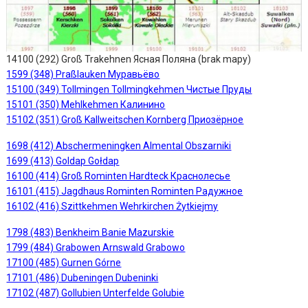
14100 (292) Groß Trakehnen Ясная Поляна (brak mapy)
1599 (348) Praßlauken Муравьёво
15100 (349) Tollmingen Tollmingkehmen Чистые Пруды
15101 (350) Mehlkehmen Калинино
15102 (351) Groß Kallweitschen Kornberg Приозёрное
1698 (412) Abschermeningken Almental Obszarniki
1699 (413) Goldap Gołdap
16100 (414) Groß Rominten Hardteck Краснолесье
16101 (415) Jagdhaus Rominten Rominten Радужное
16102 (416) Szittkehmen Wehrkirchen Żytkiejmy
1798 (483) Benkheim Banie Mazurskie
1799 (484) Grabowen Arnswald Grabowo
17100 (485) Gurnen Górne
17101 (486) Dubeningen Dubeninki
17102 (487) Gollubien Unterfelde Golubie