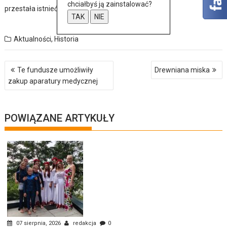
chciałbyś ją zainstalować?
przestała istnieć. Polskie nazwa nie jest znana.
TAK
NIE
Aktualności
,
Historia
Nawigacja
Te fundusze umożliwiły
Drewniana miska
wpisu
zakup aparatury medycznej
POWIĄZANE ARTYKUŁY
07 sierpnia, 2026
redakcja
0