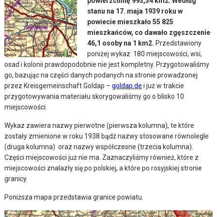
powierzchnię 993,34 km2. Według
stanu na 17. maja 1939 roku w
powiecie mieszkało 55 825
mieszkańców, co dawało zgęszczenie
46,1 osoby na 1 km2.
Przedstawiony
poniżej wykaz 180 miejscowości, wsi,
osad i kolonii prawdopodobnie nie jest kompletny.
Przygotowaliśmy
go, bazując na części danych podanych na stronie prowadzonej
przez Kreisgemeinschaft Goldap –
goldap.de
i już w trakcie
przygotowywania materiału skorygowaliśmy go o blisko 10
miejscowości.
Wykaz zawiera nazwy pierwotne (pierwsza kolumna), te które
zostały zmienione w roku 1938 bądź nazwy stosowane równolegle
(druga kolumna) oraz nazwy współczesne (trzecia kolumna).
Części miejscowości już nie ma. Zaznaczyliśmy również, które z
miejscowości znalazły się po polskiej, a które po rosyjskiej stronie
granicy.
Poniższa mapa przedstawia granice powiatu.