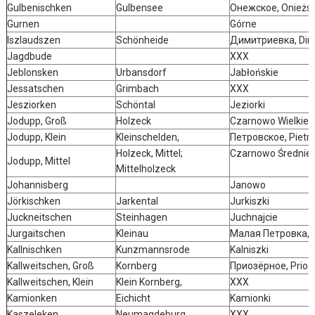
Gulbenischken
Gulbensee
Онежское, Onieżs
Gurnen
Górne
Iszlaudszen
Schönheide
Димитриевка, Dimi
Jagdbude
XXX
Jeblonsken
Urbansdorf
Jabłońskie
Jessatschen
Grimbach
XXX
Jesziorken
Schöntal
Jeziorki
Jodupp, Groß
Holzeck
Czarnowo Wielkie,
Jodupp, Klein
Kleinschelden,
Петровское, Pietr
Holzeck, Mittel;
Czarnowo Średnie
Jodupp, Mittel
Mittelholzeck
Johannisberg
Janowo
Jörkischken
Jarkental
Jurkiszki
Juckneitschen
Steinhagen
Juchnajcie
Jurgaitschen
Kleinau
Малая Петровка, M
Kallnischken
Kunzmannsrode
Kalniszki
Kallweitschen, Groß
Kornberg
Приозёрное, Prioz
Kallweitschen, Klein
Klein Kornberg,
XXX
Kamionken
Eichicht
Kamionki
Kaszeleken
Neumagdeburg
XXX