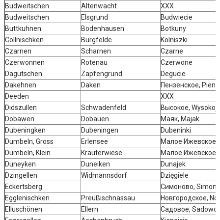
Budweitschen
Altenwacht
XXX
Budweitschen
Elsgrund
Budwiecie
Buttkuhnen
Bodenhausen
Botkuny
Collnischken
Burgfelde
Kolniszki
Czarnen
Scharnen
Czarne
Czerwonnen
Rotenau
Czerwone
Dagutschen
Zapfengrund
Degucie
Dakehnen
Daken
Пензенское, Pienz
Deeden
XXX
Didszullen
Schwadenfeld
Высокое, Wysokoj
Dobawen
Dobauen
Маяк, Majak
Dubeningken
Dubeningen
Dubeninki
Dumbeln, Gross
Erlensee
Малое Ижевское, M
Dumbeln, Klein
Kräuterwiese
Малое Ижевское, M
Duneyken
Duneiken
Dunajek
Dzingellen
Widmannsdorf
Dzięgiele
Eckertsberg
Симоново, Simon
Egglenischken
Preußischnassau
Новгородское, No
Elluschönen
Ellern
Садовое, Sadowoj