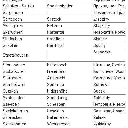
Schuiken (Szujki)
Spechtsboden
Прохладное, Proch
Serguhnen
Тюменское, Tjum
Serteggen
Serteck
Żerdziny
Skaisgirren
Hellerau
Skajzgiry
Skarupnen
Hartental
Новохатка, Nowoc
Skötschen
Grönfleet
Skocze
Sokollen
Hainholz
Sokoły
Stańczyki
Staatshausen
Stonupönen
Kaltenbach
Шатково, Szatko
Stukatschen
Freienfeld
Восточное, Wostoc
Stumbern
Auersfeld
Комаричи, Komari
Summowen
Summau
Sumowo
Sutzken
Hitlershöhe
Suczki
Szabojeden
Sprindberg
Żabojedy
Szeeben
Scheeben
Петровка, Pietrow
Szeldkehmen
Schelden
Сосновка, Sosnow
Szielasken
Hallenfelde
Żelazki
Szittkehmen
Wehrkirchen
Żytkiejmy