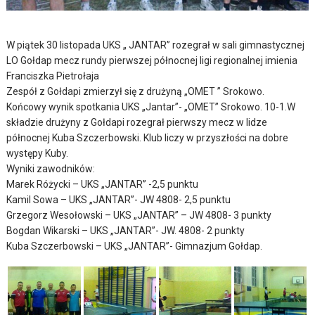
W piątek 30 listopada UKS „ JANTAR” rozegrał w sali gimnastycznej
LO Gołdap mecz rundy pierwszej północnej ligi regionalnej imienia
Franciszka Pietrołaja
Zespół z Gołdapi zmierzył się z drużyną „OMET ” Srokowo.
Końcowy wynik spotkania UKS „Jantar”- „OMET” Srokowo. 10-1.W
składzie drużyny z Gołdapi rozegrał pierwszy mecz w lidze
północnej Kuba Szczerbowski. Klub liczy w przyszłości na dobre
występy Kuby.
Wyniki zawodników:
Marek Różycki – UKS „JANTAR” -2,5 punktu
Kamil Sowa – UKS „JANTAR”- JW 4808- 2,5 punktu
Grzegorz Wesołowski – UKS „JANTAR” – JW 4808- 3 punkty
Bogdan Wikarski – UKS „JANTAR”- JW. 4808- 2 punkty
Kuba Szczerbowski – UKS „JANTAR”- Gimnazjum Gołdap.