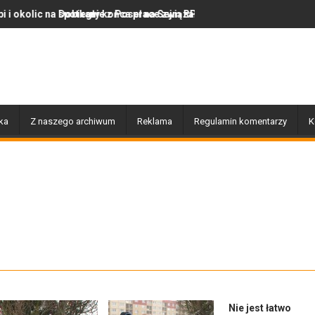
Poseł na Sejm RP Katarzyną Królak
ca prace związane z przebudową i budową chodnika na ulicy Żero
Z regionu. Wpadł przez nawigację
ka
Z naszego archiwum
Reklama
Regulamin komentarzy
K
Nie jest łatwo