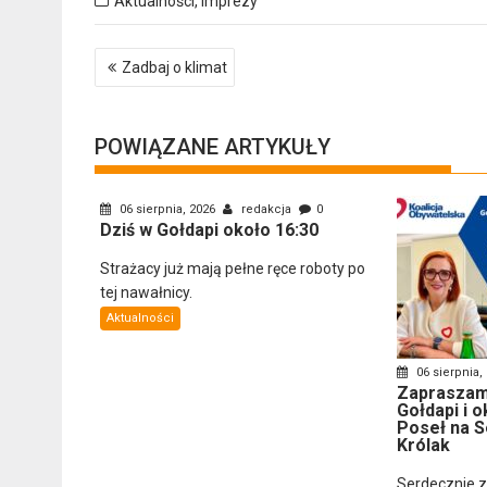
Aktualności
,
Imprezy
Nawigacja
Zadbaj o klimat
wpisu
POWIĄZANE ARTYKUŁY
06 sierpnia, 2026
redakcja
0
Dziś w Gołdapi około 16:30
Strażacy już mają pełne ręce roboty po
tej nawałnicy.
Aktualności
06 sierpnia,
Zapraszam
Gołdapi i o
Poseł na S
Królak
Serdecznie 