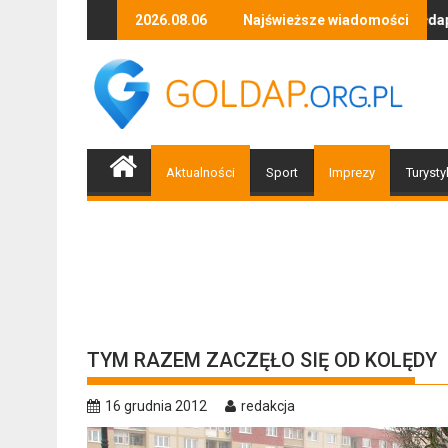
Skip
Zapraszamy mieszkańców Gołdapi i okolic na spotkanie z 
2026.08.06
Najświeższe wiadomości
Dobiegły koń
to
content
Aktualności
Sport
Imprezy
Turysty
TYM RAZEM ZACZĘŁO SIĘ OD KOLĘDY
16 grudnia 2012
redakcja