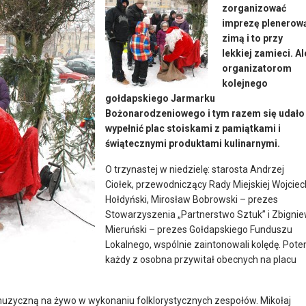
zorganizować
imprezę plenerow
zimą i to przy
lekkiej zamieci. Al
organizatorom
kolejnego
gołdapskiego Jarmarku
Bożonarodzeniowego i tym razem się udało
wypełnić plac stoiskami z pamiątkami i
świątecznymi produktami kulinarnymi.
O trzynastej w niedzielę: starosta Andrzej
Ciołek, przewodniczący Rady Miejskiej Wojciec
Hołdyński, Mirosław Bobrowski – prezes
Stowarzyszenia „Partnerstwo Sztuk” i Zbigni
Mieruński – prezes Gołdapskiego Funduszu
Lokalnego, wspólnie zaintonowali kolędę. Pot
każdy z osobna przywitał obecnych na placu
 muzyczną na żywo w wykonaniu folklorystycznych zespołów. Mikołaj