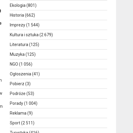
Ekologia
(801)
ą
Historia
(662)
e
Imprezy
(1 544)
Kultura i sztuka
(2 679)
Literatura
(125)
Muzyka
(125)
NGO
(1 056)
Ogłoszenia
(41)
h
Pobierz
(3)
ew
Podróże
(53)
Porady
(1 004)
em
Reklama
(9)
Sport
(2 511)
Turystyka
(416)