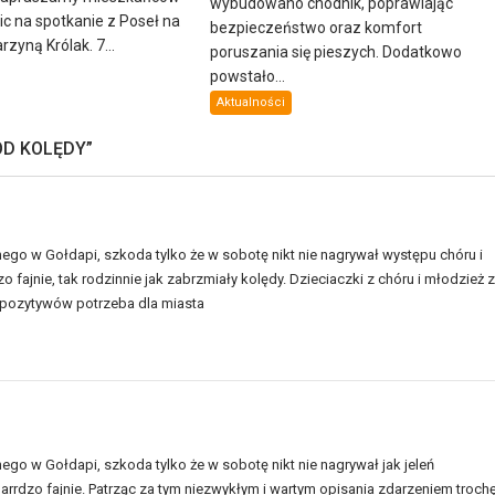
wybudowano chodnik, poprawiając
lic na spotkanie z Poseł na
bezpieczeństwo oraz komfort
zyną Królak. 7...
poruszania się pieszych. Dodatkowo
powstało...
Aktualności
OD KOLĘDY
”
nego w Gołdapi, szkoda tylko że w sobotę nikt nie nagrywał występu chóru i
o fajnie, tak rodzinnie jak zabrzmiały kolędy. Dzieciaczki z chóru i młodzież z
ch pozytywów potrzeba dla miasta
ego w Gołdapi, szkoda tylko że w sobotę nikt nie nagrywał jak jeleń
rrdzo fajnie. Patrząc za tym niezwykłym i wartym opisania zdarzeniem troch