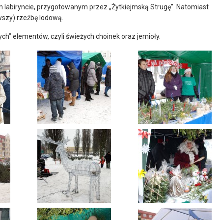
 labiryncie, przygotowanym przez „Żytkiejmską Strugę”. Natomiast
rwszy) rzeźbę lodową.
ych” elementów, czyli świeżych choinek oraz jemioły.