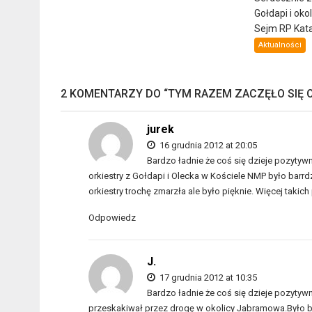
Gołdapi i oko
Sejm RP Katar
Aktualności
2 KOMENTARZY DO “
TYM RAZEM ZACZĘŁO SIĘ 
jurek
16 grudnia 2012 at 20:05
Bardzo ładnie że coś się dzieje pozytyw
orkiestry z Gołdapi i Olecka w Kościele NMP było barrdz
orkiestry trochę zmarzła ale było pięknie. Więcej taki
Odpowiedz
J.
17 grudnia 2012 at 10:35
Bardzo ładnie że coś się dzieje pozytywn
przeskakiwał przez drogę w okolicy Jabramowa.Było ba