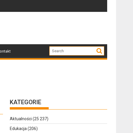
mskiego
Jakie są obowiązki przewoźnika w systemie SENT? Kro
Dziś w G
ontakt
KATEGORIE
Aktualności
(25 237)
Edukacja
(206)