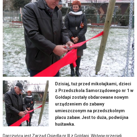
Dzisiaj, tuż przed mikołajkami, dzieci
z Przedszkola Samorządowego nr 1 w
Gołdapi zostały obdarowane nowym
urządzeniem do zabawy
umieszczonym na przedszkolnym
placu zabaw. Jest to duża, podwójna
huśtawka.
Darczyńcą jest Zarząd Osiedla nr III z Gołdapi. Wstęgę przecięli