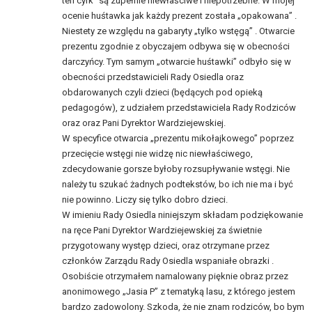
ten cyrk” są zupełnie niewłaściwe i niepotrzebne. W mojej
ocenie huśtawka jak każdy prezent została „opakowana” .
Niestety ze względu na gabaryty „tylko wstęgą” . Otwarcie
prezentu zgodnie z obyczajem odbywa się w obecności
darczyńcy. Tym samym „otwarcie huśtawki” odbyło się w
obecności przedstawicieli Rady Osiedla oraz
obdarowanych czyli dzieci (będących pod opieką
pedagogów), z udziałem przedstawiciela Rady Rodziców
oraz oraz Pani Dyrektor Wardziejewskiej.
W specyfice otwarcia „prezentu mikołajkowego” poprzez
przecięcie wstęgi nie widzę nic niewłaściwego,
zdecydowanie gorsze byłoby rozsupływanie wstęgi. Nie
należy tu szukać żadnych podtekstów, bo ich nie ma i być
nie powinno. Liczy się tylko dobro dzieci.
W imieniu Rady Osiedla niniejszym składam podziękowanie
na ręce Pani Dyrektor Wardziejewskiej za świetnie
przygotowany występ dzieci, oraz otrzymane przez
członków Zarządu Rady Osiedla wspaniałe obrazki .
Osobiście otrzymałem namalowany pięknie obraz przez
anonimowego „Jasia P” z tematyką lasu, z którego jestem
bardzo zadowolony. Szkoda, że nie znam rodziców, bo bym