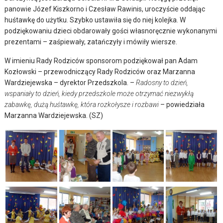
panowie Józef Kiszkorno i Czesław Rawinis, uroczyście oddając
huśtawkę do użytku. Szybko ustawiła się do niej kolejka. W
podziękowaniu dzieci obdarowały gości własnoręcznie wykonanymi
prezentami – zaśpiewały, zatańczyły i mówiły wiersze.
W imieniu Rady Rodziców sponsorom podziękował pan Adam
Kozłowski – przewodniczący Rady Rodziców oraz Marzanna
Wardziejewska – dyrektor Przedszkola. –
Radosny to dzień,
wspaniały to dzień, kiedy przedszkole może otrzymać niezwykłą
zabawkę, dużą huśtawkę, która rozkołysze i rozbawi
– powiedziała
Marzanna Wardziejewska. (SZ)