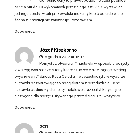
Odnośnie ceny to prawdopodobnie atest podniosi
cenę a piti do 10 wykonanych przez niego sztuk nie wystawi ani
jednego atestu. – piti ja i kowalski możemy kupić od ciebie, ale
żadna z instytucji nie zaryzykuje. Pozdrawiam
Odpowiedz
Józef Kiszkorno
6 grudnia 2012 at 15:12
Pomysł „z otwarciem” huśtawki w sposób uroczysty
z wstęgą wyszedł ze strony kadry nauczycielskiej będąc częścią
„wychowania” dzieci. Rada Osiedla nie uczestniczyła w wyborze
huśtawki pozostawiając to specjalistom z przedszkola. Cenę
huśtawki podniosły elementy metalowe oraz certyfikaty unijne
niezbędne dla sprzętu używanego przez dzieci. Ot i wszystko.
Odpowiedz
sen
6 grudnia 2012 at 18:58