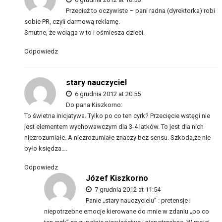
Przecież to oczywiste – pani radna (dyrektorka) robi
sobie PR, czyli darmową reklamę.
Smutne, że wciąga w to i ośmiesza dzieci.
Odpowiedz
stary nauczyciel
6 grudnia 2012 at 20:55
Do pana Kiszkorno:
To świetna inicjatywa. Tylko po co ten cyrk? Przecięcie wstęgi nie
jest elementem wychowawczym dla 3-4 latków. To jest dla nich
niezrozumiałe. A niezrozumiałe znaczy bez sensu. Szkoda,że nie
było księdza….
Odpowiedz
Józef Kiszkorno
7 grudnia 2012 at 11:54
Panie „stary nauczycielu” : pretensje i
niepotrzebne emocje kierowane do mnie w zdaniu „po co