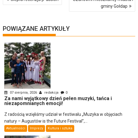
wpisu
gminy Gołdap
POWIĄZANE ARTYKUŁY
07 sierpnia, 2026
redakcja
0
Za nami wyjątkowy dzień pełen muzyki, tańca i
niezapomnianych emocji!
Z radością wzięliśmy udział w festiwalu „Muzyka w objęciach
natury – Augustów is the Future Festival”,...
Aktualności
Imprezy
Kultura i sztuka