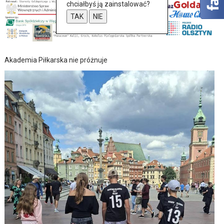
chciałbyś ją zainstalować?
TAK
NIE
Akademia Piłkarska nie próżnuje