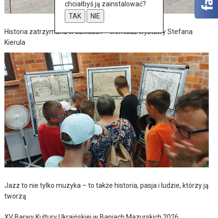
chciałbyś ją zainstalować?
TAK
NIE
Historia zatrzymana w szkicach – wernisaż wystawy Stefana
Kierula
Jazz to nie tylko muzyka – to także historia, pasja i ludzie, którzy ją
tworzą
XV Barwy Kultury Ukraińskiej w Baniach Mazurskich 2026