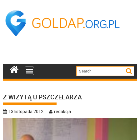
Skip
to
content
Z WIZYTĄ U PSZCZELARZA
13 listopada 2012
redakcja