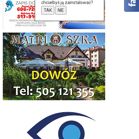
chciałbyś ją zainstalować?
TAK
NIE