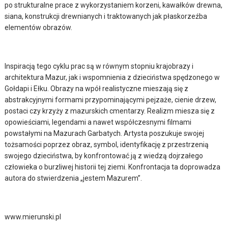
po strukturalne prace z wykorzystaniem korzeni, kawałków drewna,
siana, konstrukcji drewnianych i traktowanych jak płaskorzeźba
elementów obrazów.
Inspiracją tego cyklu prac są w równym stopniu krajobrazy i
architektura Mazur, jak i wspomnienia z dzieciństwa spędzonego w
Gołdapi i Ełku. Obrazy na wpół realistyczne mieszają się z
abstrakcyjnymi formami przypominającymi pejzaże, cienie drzew,
postaci czy krzyży z mazurskich cmentarzy. Realizm miesza się z
opowieściami, legendami a nawet współczesnymi filmami
powstałymi na Mazurach Garbatych. Artysta poszukuje swojej
tożsamości poprzez obraz, symbol, identyfikację z przestrzenią
swojego dzieciństwa, by konfrontować ją z wiedzą dojrzałego
człowieka o burzliwej historii tej ziemi. Konfrontacja ta doprowadza
autora do stwierdzenia „jestem Mazurem”.
www.mierunski.pl