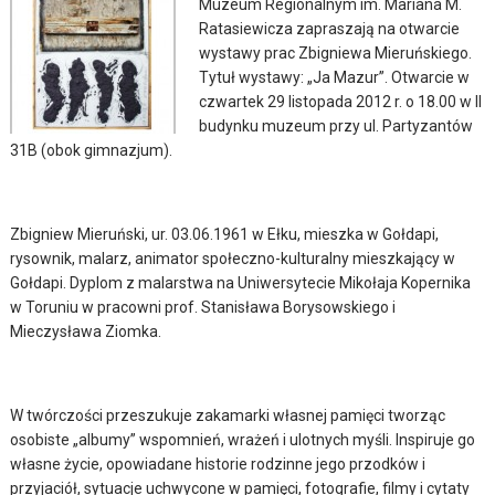
Muzeum Regionalnym im. Mariana M.
Ratasiewicza zapraszają na otwarcie
wystawy prac Zbigniewa Mieruńskiego.
Tytuł wystawy: „Ja Mazur”. Otwarcie w
czwartek 29 listopada 2012 r. o 18.00 w II
budynku muzeum przy ul. Partyzantów
31B (obok gimnazjum).
Zbigniew Mieruński, ur. 03.06.1961 w Ełku, mieszka w Gołdapi,
rysownik, malarz, animator społeczno-kulturalny mieszkający w
Gołdapi. Dyplom z malarstwa na Uniwersytecie Mikołaja Kopernika
w Toruniu w pracowni prof. Stanisława Borysowskiego i
Mieczysława Ziomka.
W twórczości przeszukuje zakamarki własnej pamięci tworząc
osobiste „albumy” wspomnień, wrażeń i ulotnych myśli. Inspiruje go
własne życie, opowiadane historie rodzinne jego przodków i
przyjaciół, sytuacje uchwycone w pamięci, fotografie, filmy i cytaty