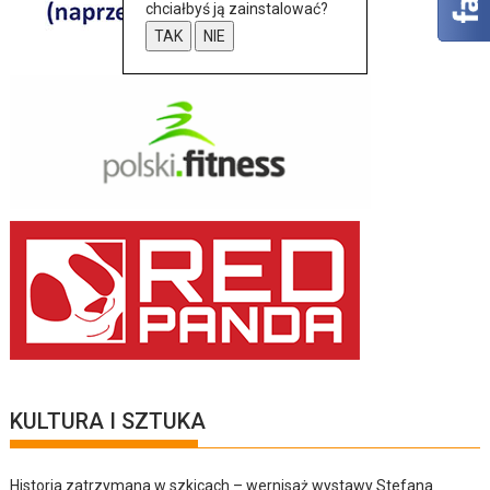
chciałbyś ją zainstalować?
TAK
NIE
KULTURA I SZTUKA
Historia zatrzymana w szkicach – wernisaż wystawy Stefana