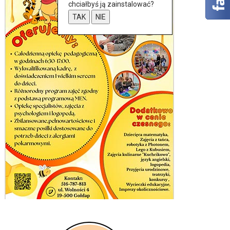
chciałbyś ją zainstalować?
TAK
NIE