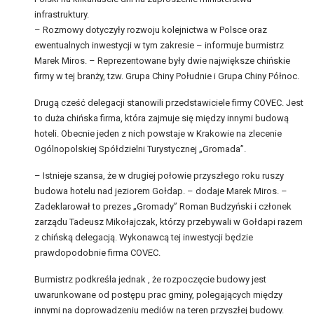
infrastruktury.
– Rozmowy dotyczyły rozwoju kolejnictwa w Polsce oraz
ewentualnych inwestycji w tym zakresie – informuje burmistrz
Marek Miros. – Reprezentowane były dwie największe chińskie
firmy w tej branży, tzw. Grupa Chiny Południe i Grupa Chiny Północ.
Drugą cześć delegacji stanowili przedstawiciele firmy COVEC. Jest
to duża chińska firma, która zajmuje się między innymi budową
hoteli. Obecnie jeden z nich powstaje w Krakowie na zlecenie
Ogólnopolskiej Spółdzielni Turystycznej „Gromada”.
– Istnieje szansa, że w drugiej połowie przyszłego roku ruszy
budowa hotelu nad jeziorem Gołdap. – dodaje Marek Miros. –
Zadeklarował to prezes „Gromady” Roman Budzyński i członek
zarządu Tadeusz Mikołajczak, którzy przebywali w Gołdapi razem
z chińską delegacją. Wykonawcą tej inwestycji będzie
prawdopodobnie firma COVEC.
Burmistrz podkreśla jednak , że rozpoczęcie budowy jest
uwarunkowane od postępu prac gminy, polegających między
innymi na doprowadzeniu mediów na teren przyszłej budowy.