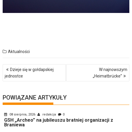
Aktualności
Nawigacja
Dzieje się w gołdapskiej
W najnowszym
wpisu
jednostce
„Heimatbrücke”
POWIĄZANE ARTYKUŁY
08 sierpnia, 2026
redakcja
0
GSH „Archeo” na jubileuszu bratniej organizacji z
Braniewa