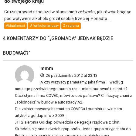
do swojego kraju
Gruzin prowadził pojazd w stanie nietrzeźwości, jak również będąc
pod wpływem alkoholu groził osobie trzeciej. Ponadto...
Aktualności
U funkcjonariuszy
Z regionu
4 KOMENTARZY DO “
„GROMADA” JEDNAK BĘDZIE
BUDOWAĆ?
”
mmm
26 października 2012 at 23:13
A czy wszyscy pamiętamy, jaka firma – według
naszego prześwietnego burmistrza – miała budować ten hotel?
Otóż słynna firma COVEC, mówi to coś państwu? Chińczycy znani z
„solidności” w budowie autostrady A2.
Dla zainteresowanych tematem COVECu i burmistrza wklejam
artykuł z goldap.info z 2009 r.:
„1 i 2 sierpnia Gołdap odwiedziła delegacja rządowa z Chin.
Składała się ona z dwóch grup osób. Jedna grupa przyjechała do
Polski na kilkanaście dni na zaproszenie ministerstwa