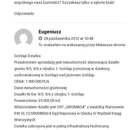
wspólnego nasz burmistrz? Szczekasz tylko a zębów brak!
Odpowiedz
Eugeniusz
28 października 2012 at 10:48
To znalazłem na wskazanej przez Mateusza stronie:
Gołdap Działka
Przedmiotem sprzedaży jest nieruchomość stanowiąca działki
gruntu 9/5, 9/6 z obrębu 1- Gołdap położonej w dzielnicy
uzdrowiskowej w Gołdapi nad jeziorem Gołdap
CENA: 1 900 000 PLN
Dane nieruchomości gruntowej:
Działki Nr Ew. 9/5, 9/6 z obrębu 1- Gołdap
Powierzchnia: 25 003,00 m2
Właścicielem działki jest OST „GROMADA” z siedzibą Warszawie.
KW OL1C/00038004/4 Sąd Rejonowy w Olecku IV Wydział Ksiąg
Wieczystych
Działka uzbrojona jest w pełną infrastrukturę techniczną: