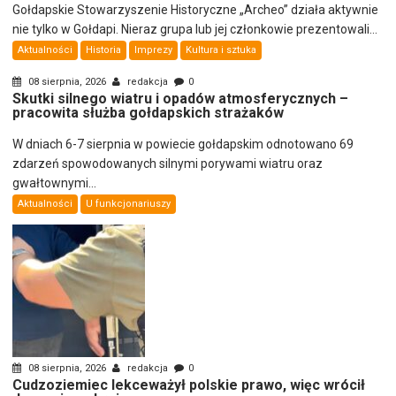
Gołdapskie Stowarzyszenie Historyczne „Archeo” działa aktywnie
nie tylko w Gołdapi. Nieraz grupa lub jej członkowie prezentowali...
Aktualności
Historia
Imprezy
Kultura i sztuka
08 sierpnia, 2026
redakcja
0
Skutki silnego wiatru i opadów atmosferycznych –
pracowita służba gołdapskich strażaków
W dniach 6-7 sierpnia w powiecie gołdapskim odnotowano 69
zdarzeń spowodowanych silnymi porywami wiatru oraz
gwałtownymi...
Aktualności
U funkcjonariuszy
08 sierpnia, 2026
redakcja
0
Cudzoziemiec lekceważył polskie prawo, więc wrócił