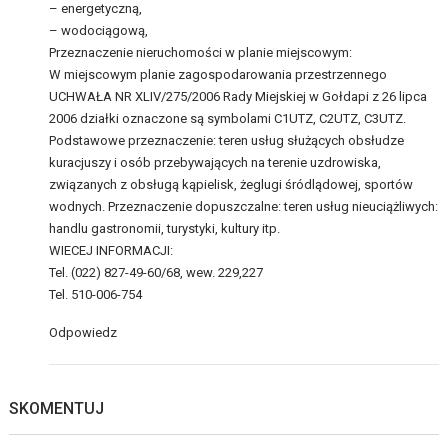
– energetyczną,
– wodociągową,
Przeznaczenie nieruchomości w planie miejscowym:
W miejscowym planie zagospodarowania przestrzennego
UCHWAŁA NR XLIV/275/2006 Rady Miejskiej w Gołdapi z 26 lipca
2006 działki oznaczone są symbolami C1UTZ, C2UTZ, C3UTZ.
Podstawowe przeznaczenie: teren usług służących obsłudze
kuracjuszy i osób przebywających na terenie uzdrowiska,
związanych z obsługą kąpielisk, żeglugi śródlądowej, sportów
wodnych. Przeznaczenie dopuszczalne: teren usług nieuciążliwych:
handlu gastronomii, turystyki, kultury itp.
WIECEJ INFORMACJI:
Tel. (022) 827-49-60/68, wew. 229,227
Tel. 510-006-754
Odpowiedz
SKOMENTUJ