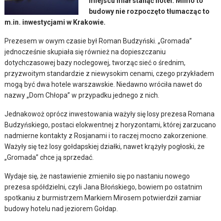
miejscu miał stanąć hotel. Mimo to
budowy nie rozpoczęto tłumacząc to
m.in. inwestycjami w Krakowie.
Prezesem w owym czasie był Roman Budzyński. „Gromada”
jednocześnie skupiała się również na dopieszczaniu
dotychczasowej bazy noclegowej, tworząc sieć o średnim,
przyzwoitym standardzie z niewysokim cenami, czego przykładem
mogą być dwa hotele warszawskie. Niedawno wróciła nawet do
nazwy „Dom Chłopa” w przypadku jednego z nich.
Jednakowoż oprócz inwestowania ważyły się losy prezesa Romana
Budzyńskiego, postaci elokwentnej z horyzontami, której zarzucano
nadmierne kontakty z Rosjanami i to raczej mocno zakorzenione.
Ważyły się też losy gołdapskiej działki, nawet krążyły pogłoski, że
„Gromada” chce ją sprzedać.
Wydaje się, że nastawienie zmieniło się po nastaniu nowego
prezesa spółdzielni, czyli Jana Błońskiego, bowiem po ostatnim
spotkaniu z burmistrzem Markiem Mirosem potwierdził zamiar
budowy hotelu nad jeziorem Gołdap.