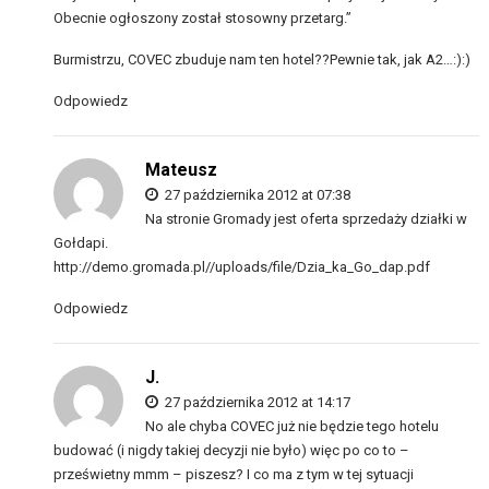
Obecnie ogłoszony został stosowny przetarg.”
Burmistrzu, COVEC zbuduje nam ten hotel??Pewnie tak, jak A2…:):)
Odpowiedz
Mateusz
27 października 2012 at 07:38
Na stronie Gromady jest oferta sprzedaży działki w
Gołdapi.
http://demo.gromada.pl//uploads/file/Dzia_ka_Go_dap.pdf
Odpowiedz
J.
27 października 2012 at 14:17
No ale chyba COVEC już nie będzie tego hotelu
budować (i nigdy takiej decyzji nie było) więc po co to –
prześwietny mmm – piszesz? I co ma z tym w tej sytuacji