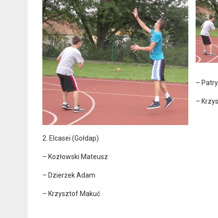
– Patr
– Krzys
2. Elcasei (Gołdap)
– Kozłowski Mateusz
– Dzierżek Adam
– Krzysztof Makuć