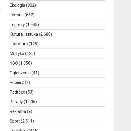
Ekologia
(802)
–
Historia
(662)
Imprezy
(1 545)
Kultura i sztuka
(2 680)
Literatura
(125)
Muzyka
(125)
NGO
(1 056)
Ogłoszenia
(41)
Pobierz
(3)
Podróże
(53)
Porady
(1 005)
Reklama
(9)
Sport
(2 511)
Turystyka
(416)