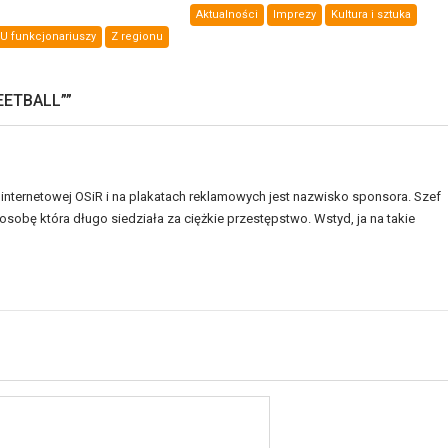
Aktualności
Imprezy
Kultura i sztuka
U funkcjonariuszy
Z regionu
EETBALL”
”
internetowej OSiR i na plakatach reklamowych jest nazwisko sponsora. Szef
e osobę która długo siedziała za ciężkie przestępstwo. Wstyd, ja na takie