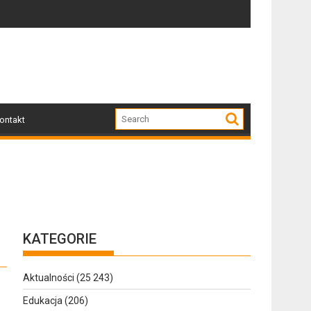
odzone przez nawałnicę
Po nawałnicy...
Skut
ontakt
KATEGORIE
Aktualności
(25 243)
Edukacja
(206)