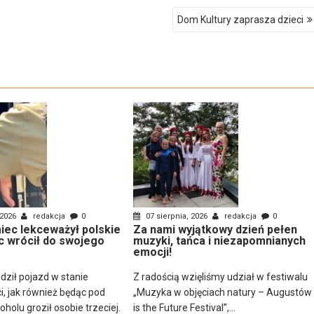
Dom Kultury zaprasza dzieci
 2026
redakcja
0
07 sierpnia, 2026
redakcja
0
ec lekceważył polskie
Za nami wyjątkowy dzień pełen
c wrócił do swojego
muzyki, tańca i niezapomnianych
emocji!
dził pojazd w stanie
Z radością wzięliśmy udział w festiwalu
i, jak również będąc pod
„Muzyka w objęciach natury – Augustów
olu groził osobie trzeciej.
is the Future Festival”,...