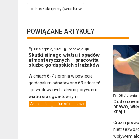
Nawigacja
Poszukujemy świadków
wpisu
POWIĄZANE ARTYKUŁY
08 sierpnia, 2026
redakcja
0
Skutki silnego wiatru i opadów
atmosferycznych – pracowita
służba gołdapskich strażaków
W dniach 6-7 sierpnia w powiecie
gołdapskim odnotowano 69 zdarzeń
spowodowanych silnymi porywami
08 sierpnia,
wiatru oraz gwałtownymi...
Cudzoziemi
Aktualności
U funkcjonariuszy
prawo, wię
kraju
Gruzin prowa
nietrzeźwośc
wpływem alkoh