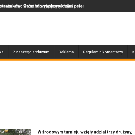
o swojego kraju
wyjątkowy dzień pełen muzyki, tańca i niezapomnianych emocji!
Uwaga! Usuwamy drzewa uszk
ka
Z naszego archiwum
Reklama
Regulamin komentarzy
K
W środowym turnieju wzięły udział trzy drużyny,