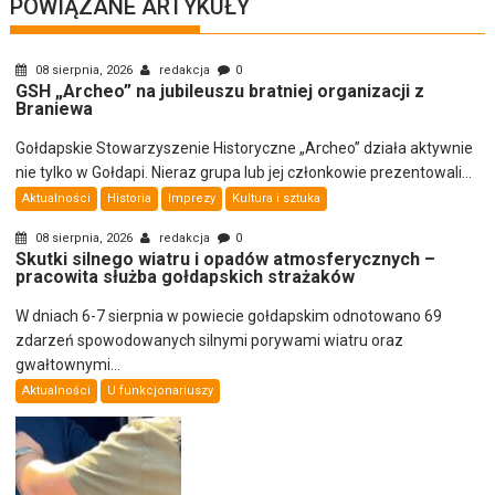
POWIĄZANE ARTYKUŁY
08 sierpnia, 2026
redakcja
0
GSH „Archeo” na jubileuszu bratniej organizacji z
Braniewa
Gołdapskie Stowarzyszenie Historyczne „Archeo” działa aktywnie
nie tylko w Gołdapi. Nieraz grupa lub jej członkowie prezentowali...
Aktualności
Historia
Imprezy
Kultura i sztuka
08 sierpnia, 2026
redakcja
0
Skutki silnego wiatru i opadów atmosferycznych –
pracowita służba gołdapskich strażaków
W dniach 6-7 sierpnia w powiecie gołdapskim odnotowano 69
zdarzeń spowodowanych silnymi porywami wiatru oraz
gwałtownymi...
Aktualności
U funkcjonariuszy