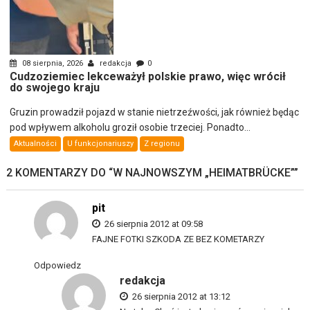
08 sierpnia, 2026
redakcja
0
Cudzoziemiec lekceważył polskie prawo, więc wrócił
do swojego kraju
Gruzin prowadził pojazd w stanie nietrzeźwości, jak również będąc
pod wpływem alkoholu groził osobie trzeciej. Ponadto...
Aktualności
U funkcjonariuszy
Z regionu
2 KOMENTARZY DO “
W NAJNOWSZYM „HEIMATBRÜCKE”
”
pit
26 sierpnia 2012 at 09:58
FAJNE FOTKI SZKODA ZE BEZ KOMETARZY
Odpowiedz
redakcja
26 sierpnia 2012 at 13:12