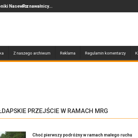
ałnicy...
Dziś w Gołdapi około 16:30
ka
Z naszego archiwum
Reklama
Regulamin komentarzy
K
OŁDAPSKIE PRZEJŚCIE W RAMACH MRG
Choć pierwszy podróżny w ramach małego ruchu