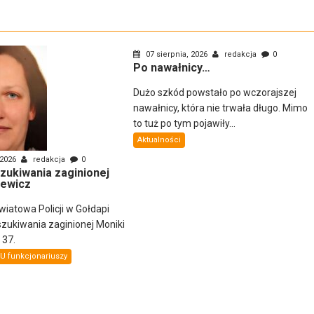
07 sierpnia, 2026
redakcja
0
Po nawałnicy…
Dużo szkód powstało po wczorajszej
nawałnicy, która nie trwała długo. Mimo
to tuż po tym pojawiły...
Aktualności
 2026
redakcja
0
zukiwania zaginionej
sewicz
atowa Policji w Gołdapi
zukiwania zaginionej Moniki
 37.
U funkcjonariuszy