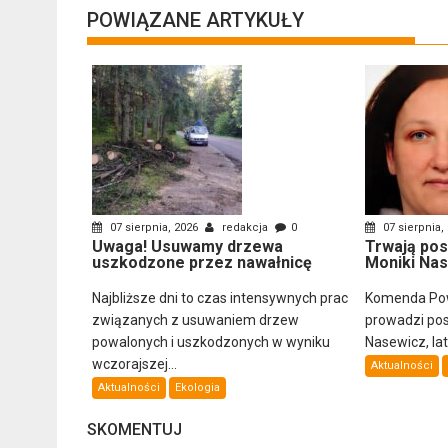
POWIĄZANE ARTYKUŁY
07 sierpnia, 2026
redakcja
0
07 sierpnia,
Uwaga! Usuwamy drzewa
Trwają pos
uszkodzone przez nawałnicę
Moniki Na
Najbliższe dni to czas intensywnych prac
Komenda Powi
związanych z usuwaniem drzew
prowadzi pos
powalonych i uszkodzonych w wyniku
Nasewicz, lat
wczorajszej...
Aktualności
Aktualności
Ekologia
SKOMENTUJ