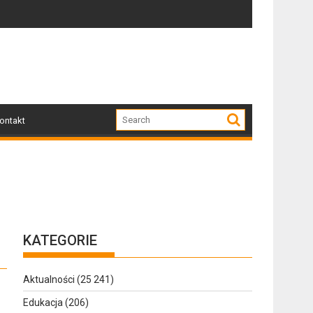
Zapraszamy mieszkańców Gołdapi i okolic na sp
U
ontakt
KATEGORIE
Aktualności
(25 241)
Edukacja
(206)