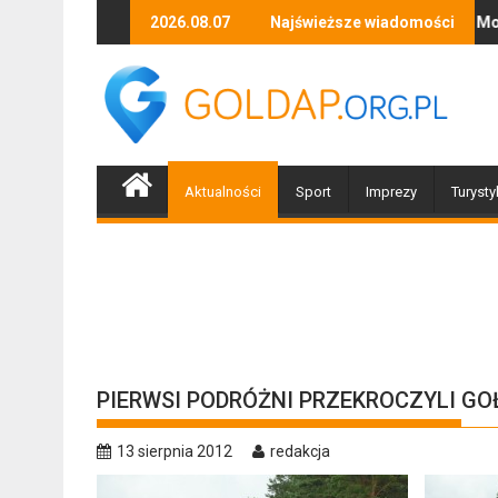
Skip
dzone przez nawałnicę
Trwają poszukiwania zaginionej Moniki Nasewicz
2026.08.07
Najświeższe wiadomości
Po naw
to
content
Aktualności
Sport
Imprezy
Turysty
PIERWSI PODRÓŻNI PRZEKROCZYLI G
13 sierpnia 2012
redakcja