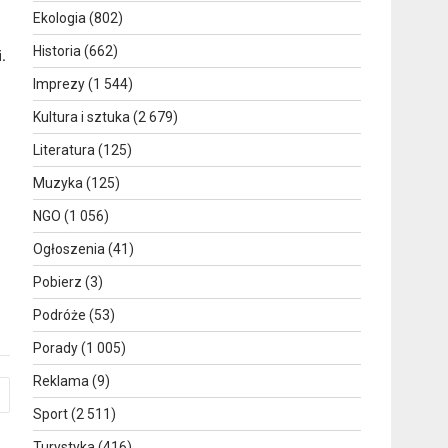
Ekologia
(802)
Historia
(662)
.
Imprezy
(1 544)
Kultura i sztuka
(2 679)
Literatura
(125)
Muzyka
(125)
NGO
(1 056)
Ogłoszenia
(41)
Pobierz
(3)
Podróże
(53)
Porady
(1 005)
Reklama
(9)
Sport
(2 511)
Turystyka
(416)