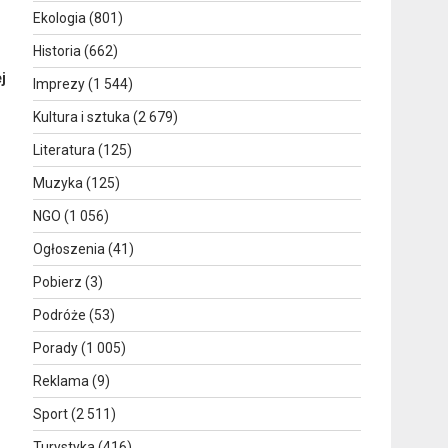
Ekologia
(801)
Historia
(662)
j
Imprezy
(1 544)
Kultura i sztuka
(2 679)
Literatura
(125)
Muzyka
(125)
NGO
(1 056)
Ogłoszenia
(41)
Pobierz
(3)
Podróże
(53)
Porady
(1 005)
Reklama
(9)
Sport
(2 511)
Turystyka
(416)