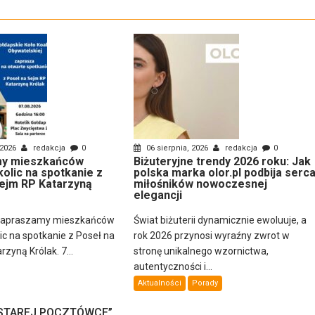
 2026
redakcja
0
06 sierpnia, 2026
redakcja
0
y mieszkańców
Biżuteryjne trendy 2026 roku: Jak
kolic na spotkanie z
polska marka olor.pl podbija serc
ejm RP Katarzyną
miłośników nowoczesnej
elegancji
zapraszamy mieszkańców
Świat biżuterii dynamicznie ewoluuje, a
lic na spotkanie z Poseł na
rok 2026 przynosi wyraźny zwrot w
zyną Królak. 7...
stronę unikalnego wzornictwa,
autentyczności i...
Aktualności
Porady
 STAREJ POCZTÓWCE
”