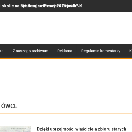
e z Poseł na Sejm RP Katarzyną Królak
jne trendy 2026 roku: Jak polska marka olor.pl podbija serca miło
Dobiegły końca prace związa
ka
Z naszego archiwum
Reklama
Regulamin komentarzy
K
TÓWCE
Dzięki uprzejmości właściciela zbioru starych