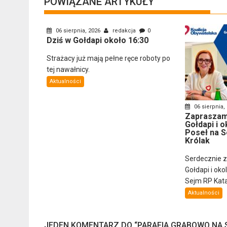
POWIĄZANE ARTYKUŁY
06 sierpnia, 2026
redakcja
0
Dziś w Gołdapi około 16:30
Strażacy już mają pełne ręce roboty po
tej nawałnicy.
Aktualności
06 sierpnia,
Zapraszam
Gołdapi i o
Poseł na S
Królak
Serdecznie 
Gołdapi i oko
Sejm RP Katar
Aktualności
JEDEN KOMENTARZ DO “
PARAFIA GRABOWO NA