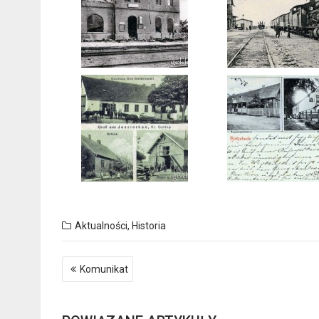
Aktualności
,
Historia
Nawigacja
Komunikat
wpisu