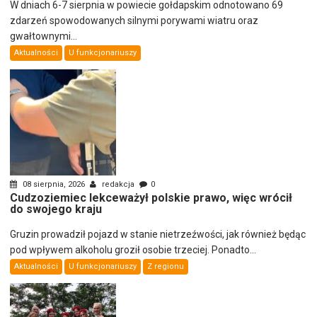
W dniach 6-7 sierpnia w powiecie gołdapskim odnotowano 69
zdarzeń spowodowanych silnymi porywami wiatru oraz
gwałtownymi...
Aktualności
U funkcjonariuszy
08 sierpnia, 2026
redakcja
0
Cudzoziemiec lekceważył polskie prawo, więc wrócił
do swojego kraju
Gruzin prowadził pojazd w stanie nietrzeźwości, jak również będąc
pod wpływem alkoholu groził osobie trzeciej. Ponadto...
Aktualności
U funkcjonariuszy
Z regionu