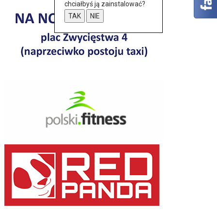
chciałbyś ją zainstalować?
TAK
NIE