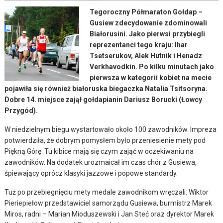
Tegoroczny Półmaraton Gołdap –
Gusiew zdecydowanie zdominowali
Białorusini. Jako pierwsi przybiegli
reprezentanci tego kraju: Ihar
Tsetserukov
, Alek Hutnik i
Henadz
Verkhavodkin
. Po kilku minutach jako
pierwsza w kategorii kobiet na mecie
pojawiła się również białoruska biegaczka
Natalia
Tsitsoryna.
Dobre 14. miejsce zajął
gołdapianin Dariusz
Borucki (Łowcy
Przygód).
W niedzielnym biegu wystartowało około 100 zawodników. Impreza
potwierdziła, że dobrym pomysłem było przeniesienie mety pod
Piękną Górę. Tu kibice mają się czym zająć w oczekiwaniu na
zawodników. Na dodatek urozmaicał im czas chór z Gusiewa,
śpiewający oprócz klasyki jazzowe i popowe standardy.
Tuż po przebiegnięciu mety medale zawodnikom wręczali: Wiktor
Pieriepiełow przedstawiciel samorządu Gusiewa, burmistrz Marek
Miros, radni – Marian Mioduszewski i Jan Steć oraz dyrektor Marek