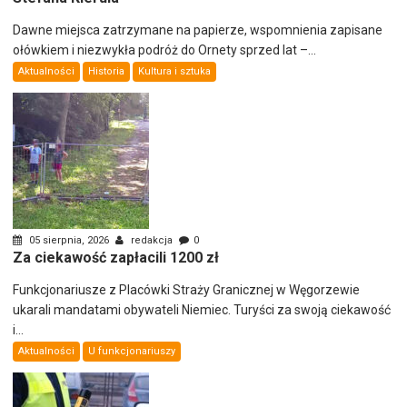
Dawne miejsca zatrzymane na papierze, wspomnienia zapisane
ołówkiem i niezwykła podróż do Ornety sprzed lat –...
Aktualności
Historia
Kultura i sztuka
05 sierpnia, 2026
redakcja
0
Za ciekawość zapłacili 1200 zł
Funkcjonariusze z Placówki Straży Granicznej w Węgorzewie
ukarali mandatami obywateli Niemiec. Turyści za swoją ciekawość
i...
Aktualności
U funkcjonariuszy