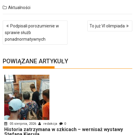
Aktualności
Nawigacja
Podpisali porozumienie w
To już VI olimpiada
wpisu
sprawie służb
ponadnormatywnych
POWIĄZANE ARTYKUŁY
05 sierpnia, 2026
redakcja
0
Historia zatrzymana w szkicach – wernisaż wystawy
Stefana Kierula