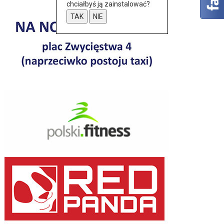
chciałbyś ją zainstalować?
TAK
NIE