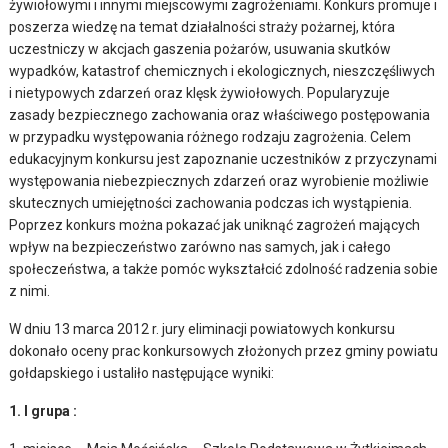
żywiołowymi i innymi miejscowymi zagrożeniami.
Konkurs promuje i
poszerza wiedzę na temat działalności straży pożarnej, która
uczestniczy w akcjach gaszenia pożarów, usuwania skutków
wypadków, katastrof chemicznych i ekologicznych, nieszczęśliwych
i nietypowych zdarzeń oraz klęsk żywiołowych. Popularyzuje
zasady bezpiecznego zachowania oraz właściwego postępowania
w przypadku występowania różnego rodzaju zagrożenia. Celem
edukacyjnym konkursu jest zapoznanie uczestników z przyczynami
występowania niebezpiecznych zdarzeń oraz wyrobienie możliwie
skutecznych umiejętności zachowania podczas ich wystąpienia.
Poprzez konkurs można pokazać jak uniknąć zagrożeń mających
wpływ na bezpieczeństwo zarówno nas samych, jak i całego
społeczeństwa, a także pomóc wykształcić zdolność radzenia sobie
z nimi.
W dniu 13 marca 2012 r. jury eliminacji powiatowych konkursu
dokonało oceny prac konkursowych złożonych przez gminy powiatu
gołdapskiego i ustaliło następujące wyniki:
1. I grupa :