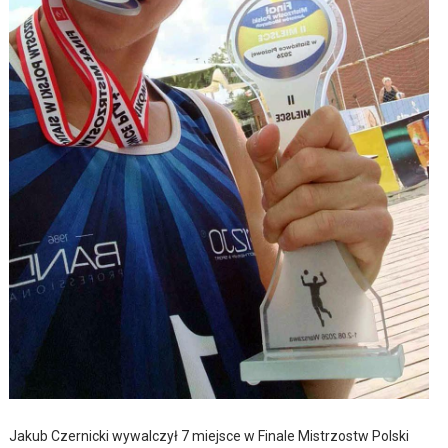
Jakub Czernicki wywalczył 7 miejsce w Finale Mistrzostw Polski