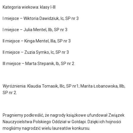
Kategoria wiekowa: klasy I-III
I miejsce – Wiktoria Dawidziuk, Ic, SP nr 3
I miejsce – Julia Mentel, IIb, SP nr 3
II miejsce – Kinga Mentel, IIIa, SP nr 3
II miejsce – Zuzia Symko, Ic, SP nr 3
III miejsce – Marta Stepanik, Ib, SP nr 2
Wyróżnienia: Klaudia Tomasik, IIIc, SP nr1; Marita Łobanowska, IIIb,
SP nr 2.
Pragniemy podkreślić, że nagrody książkowe ufundował Związek
Nauczycielstwa Polskiego Oddział w Gołdapi. Dzięki ich hojności
mogliśmy nagrodzić wielu laureatów konkursu.