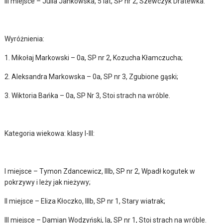
III miejsce – Julia Jankowska, 5 lat, SP nr 2, Szewczyk Dratewka.
Wyróżnienia:
1. Mikołaj Markowski – 0a, SP nr 2, Kozucha Kłamczucha;
2. Aleksandra Markowska – 0a, SP nr 3, Zgubione gąski;
3. Wiktoria Bańka – 0a, SP Nr 3, Stoi strach na wróble.
Kategoria wiekowa: klasy I-III:
I miejsce – Tymon Zdancewicz, IIIb, SP nr 2, Wpadł kogutek w
pokrzywy i leży jak nieżywy;
II miejsce – Eliza Kłoczko, IIIb, SP nr 1, Stary wiatrak;
III miejsce – Damian Wodzyński, Ia, SP nr 1, Stoi strach na wróble.