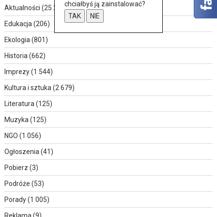
chciałbyś ją zainstalować?
Aktualności
(25 239)
TAK
NIE
Edukacja
(206)
Ekologia
(801)
Historia
(662)
Imprezy
(1 544)
Kultura i sztuka
(2 679)
Literatura
(125)
Muzyka
(125)
NGO
(1 056)
Ogłoszenia
(41)
Pobierz
(3)
Podróże
(53)
Porady
(1 005)
Reklama
(9)