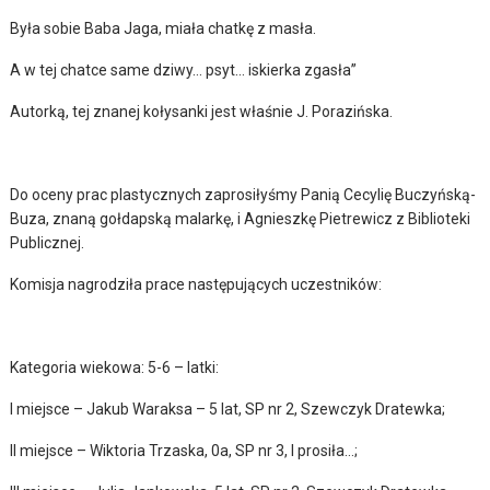
Była sobie Baba Jaga, miała chatkę z masła.
A w tej chatce same dziwy… psyt… iskierka zgasła”
Autorką, tej znanej kołysanki jest właśnie J. Porazińska.
Do oceny prac plastycznych zaprosiłyśmy Panią Cecylię Buczyńską-
Buza, znaną gołdapską malarkę, i Agnieszkę Pietrewicz z Biblioteki
Publicznej.
Komisja nagrodziła prace następujących uczestników:
Kategoria wiekowa: 5-6 – latki:
I miejsce – Jakub Waraksa – 5 lat, SP nr 2, Szewczyk Dratewka;
II miejsce – Wiktoria Trzaska, 0a, SP nr 3, I prosiła…;