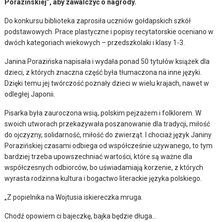
Porazińskiej”, aby zawalczyć o nagrody.
Do konkursu biblioteka zaprosiła uczniów gołdapskich szkół
podstawowych. Prace plastyczne i popisy recytatorskie oceniano w
dwóch kategoriach wiekowych – przedszkolaki i klasy 1-3.
Janina Porazińska napisała i wydała ponad 50 tytułów książek dla
dzieci, z których znaczna część była tłumaczona na inne języki.
Dzięki temu jej twórczość poznały dzieci w wielu krajach, nawet w
odległej Japonii.
Pisarka była zauroczona wsią, polskim pejzażem i folklorem. W
swoich utworach przekazywała poszanowanie dla tradycji, miłość
do ojczyzny, solidarność, miłość do zwierząt. I chociaż język Janiny
Porazińskiej czasami odbiega od współcześnie używanego, to tym
bardziej trzeba upowszechniać wartości, które są ważne dla
współczesnych odbiorców, bo uświadamiają korzenie, z których
wyrasta rodzinna kultura i bogactwo literackie języka polskiego.
„Z popielnika na Wojtusia iskiereczka mruga.
Chodź opowiem ci bajeczkę, bajka będzie długa…