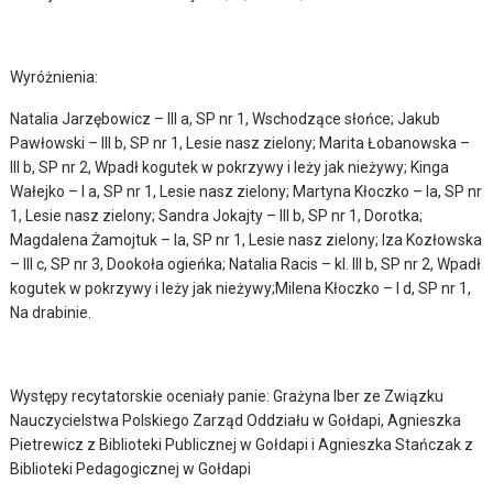
Wyróżnienia:
Natalia Jarzębowicz – III a, SP nr 1, Wschodzące słońce; Jakub
Pawłowski – III b, SP nr 1, Lesie nasz zielony; Marita Łobanowska –
III b, SP nr 2, Wpadł kogutek w pokrzywy i leży jak nieżywy; Kinga
Wałejko – I a, SP nr 1, Lesie nasz zielony; Martyna Kłoczko – Ia, SP nr
1, Lesie nasz zielony; Sandra Jokajty – III b, SP nr 1, Dorotka;
Magdalena Żamojtuk – Ia, SP nr 1, Lesie nasz zielony; Iza Kozłowska
– III c, SP nr 3, Dookoła ogieńka; Natalia Racis – kl. III b, SP nr 2, Wpadł
kogutek w pokrzywy i leży jak nieżywy;Milena Kłoczko – I d, SP nr 1,
Na drabinie.
Występy recytatorskie oceniały panie: Grażyna Iber ze Związku
Nauczycielstwa Polskiego Zarząd Oddziału w Gołdapi, Agnieszka
Pietrewicz z Biblioteki Publicznej w Gołdapi i Agnieszka Stańczak z
Biblioteki Pedagogicznej w Gołdapi