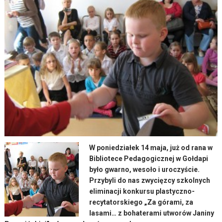
W poniedziałek 14 maja, już od rana w
Bibliotece Pedagogicznej w Gołdapi
było gwarno, wesoło i uroczyście.
Przybyli do nas zwycięzcy szkolnych
eliminacji konkursu plastyczno-
recytatorskiego „Za górami, za
lasami… z bohaterami utworów Janiny