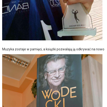
Muzyka zostaje w pamięci, a książki pozwalają ją odkrywać na nowo