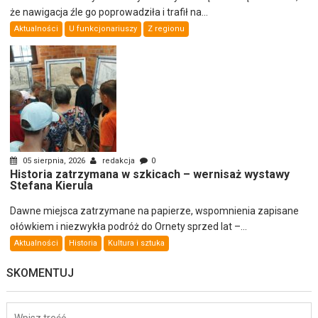
że nawigacja źle go poprowadziła i trafił na...
Aktualności
U funkcjonariuszy
Z regionu
05 sierpnia, 2026
redakcja
0
Historia zatrzymana w szkicach – wernisaż wystawy
Stefana Kierula
Dawne miejsca zatrzymane na papierze, wspomnienia zapisane
ołówkiem i niezwykła podróż do Ornety sprzed lat –...
Aktualności
Historia
Kultura i sztuka
SKOMENTUJ