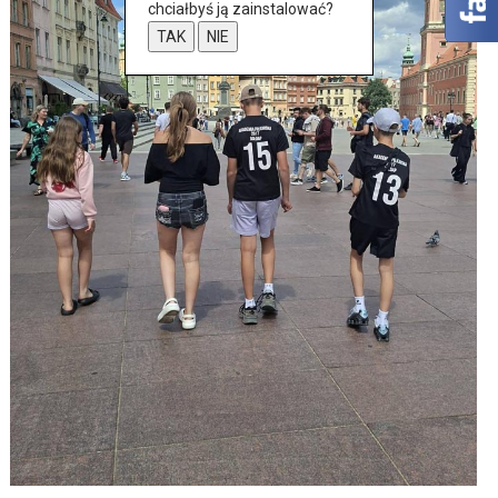
chciałbyś ją zainstalować?
TAK
NIE