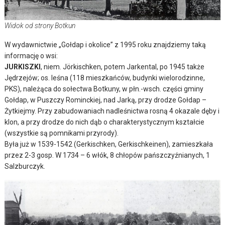
Widok od strony Botkun
W wydawnictwie „Gołdap i okolice” z 1995 roku znajdziemy taką
informację o wsi:
JURKISZKI
, niem. Jörkischken, potem Jarkental, po 1945 także
Jędrzejów; os. leśna (118 mieszkańców, budynki wielorodzinne,
PKS), należąca do sołectwa Botkuny, w płn.-wsch. części gminy
Gołdap, w Puszczy Rominckiej, nad Jarką, przy drodze Gołdap –
Żytkiejmy. Przy zabudowaniach nadleśnictwa rosną 4 okazale dęby i
klon, a przy drodze do nich dąb o charakterystycznym kształcie
(wszystkie są pomnikami przyrody).
Była już w 1539-1542 (Gerkischken, Gerkischkeinen), zamieszkała
przez 2-3 gosp. W 1734 – 6 włók, 8 chłopów pańszczyźnianych, 1
Salzburczyk.