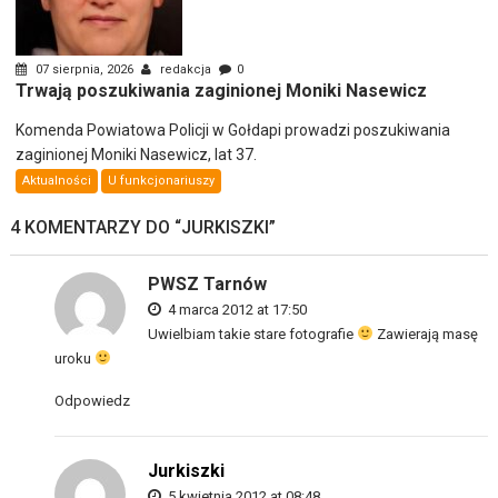
07 sierpnia, 2026
redakcja
0
Trwają poszukiwania zaginionej Moniki Nasewicz
Komenda Powiatowa Policji w Gołdapi prowadzi poszukiwania
zaginionej Moniki Nasewicz, lat 37.
Aktualności
U funkcjonariuszy
4 KOMENTARZY DO “
JURKISZKI
”
PWSZ Tarnów
4 marca 2012 at 17:50
Uwielbiam takie stare fotografie
Zawierają masę
uroku
Odpowiedz
Jurkiszki
5 kwietnia 2012 at 08:48