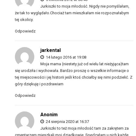
Jurkiszki to moja młodość. Nigdy nie pomyślałam,
że tak to wyglądało.Chociaż tam mieszkałam nie rozpoznałabym
tej okolicy.
Odpowiedz
jarkental
14 lutego 2016 at 19:08
Moja mama (niestety już od wielu lat nieżyjąca)tam
się urodziła i wychowała. Bardzo proszę o wszelkie informacje o
tej miejscowości i jej historii jeśli ktoś chciałby się nimi podzielić. Z
góry dziękuję i pozdrawiam
Odpowiedz
Anonim
24 sierpnia 2020 at 16:37
Jurkiszki to też moja młodość tam za zakrętem za
cmentarzem mieszkali moi dziadkowie. Spędzałam u nich każde