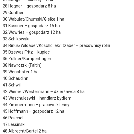
28 Hegner – gospodarz 8 ha
29 Günther
30 Wabulat/Chumski/Gielke 1 ha
31 Küssner – gospodarz 15 ha
32 Wowries – gospodarz 12 ha
33 Schikowski
34 Rinus/Wildauer/Koschollek/ Itzaber – pracownicy rolni
35 Dzewas Fritz – kupiec
36 Zöllner/Kampenhagen
38 Nawrotzki (Faltin)
39 Wenahöfer 1 ha
40 Schaudinn
41 Schwill
42 Wiemer/Westermann – dzierżawca 8 ha.
43 Waschuleswki – handlarz bydłem
44 Zimmermann – pracownik leśny
45 Hoffmann – gospodarz 12 ha
46 Peschel
47 Lessinski
48 Albrecht/Bartel 2 ha