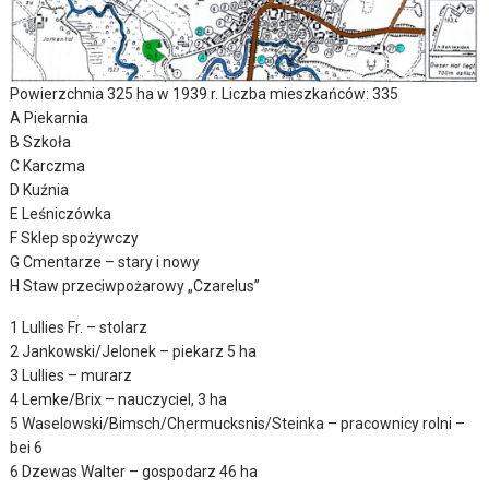
Powierzchnia 325 ha w 1939 r. Liczba mieszkańców: 335
A Piekarnia
B Szkoła
C Karczma
D Kuźnia
E Leśniczówka
F Sklep spożywczy
G Cmentarze – stary i nowy
H Staw przeciwpożarowy „Czarelus”
1 Lullies Fr. – stolarz
2 Jankowski/Jelonek – piekarz 5 ha
3 Lullies – murarz
4 Lemke/Brix – nauczyciel, 3 ha
5 Waselowski/Bimsch/Chermucksnis/Steinka – pracownicy rolni –
bei 6
6 Dzewas Walter – gospodarz 46 ha