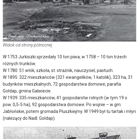
Widok od strony północnej
W 1753 Jurkiszki sprzedały 10 ton piwa, w 1758 – 10 ton trzech
różnych trunków.
W 1780: 51 włók, szkoła, st. strażnik, nauczyciel, pastuch.
W 1895: 322 mieszkańców (321 ewangelików, 1 katolik), 323 ha, 31
budynków mieszkalnych, 72 gospodarstwa domowe, parafia
Gołdap, gmina Galwiecie.
W 1939: 335 mieszkańców, 41 gospodarstw rolnych (w tym 19 o
pow. 0,5-5 ha), 92 gospodarstwa domowe. Po wojnie – w gm.
Jabłońskie, potem gromada Pluszkiejmy. W 1949 był tu tartak i młyn
(należący do Nadl. Gołdap).