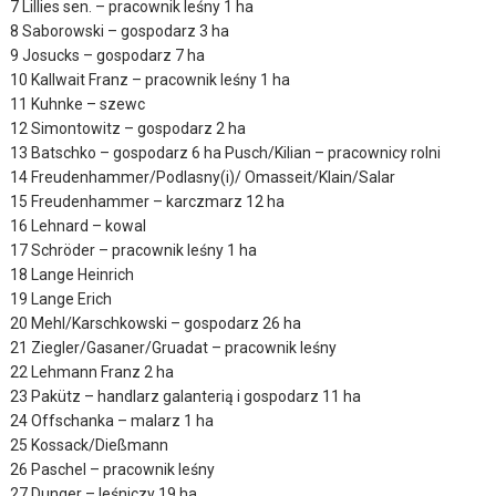
7 Lillies sen. – pracownik leśny 1 ha
8 Saborowski – gospodarz 3 ha
9 Josucks – gospodarz 7 ha
10 Kallwait Franz – pracownik leśny 1 ha
11 Kuhnke – szewc
12 Simontowitz – gospodarz 2 ha
13 Batschko – gospodarz 6 ha Pusch/Kilian – pracownicy rolni
14 Freudenhammer/Podlasny(i)/ Omasseit/Klain/Salar
15 Freudenhammer – karczmarz 12 ha
16 Lehnard – kowal
17 Schröder – pracownik leśny 1 ha
18 Lange Heinrich
19 Lange Erich
20 Mehl/Karschkowski – gospodarz 26 ha
21 Ziegler/Gasaner/Gruadat – pracownik leśny
22 Lehmann Franz 2 ha
23 Pakütz – handlarz galanterią i gospodarz 11 ha
24 Offschanka – malarz 1 ha
25 Kossack/Dießmann
26 Paschel – pracownik leśny
27 Dunger – leśniczy 19 ha