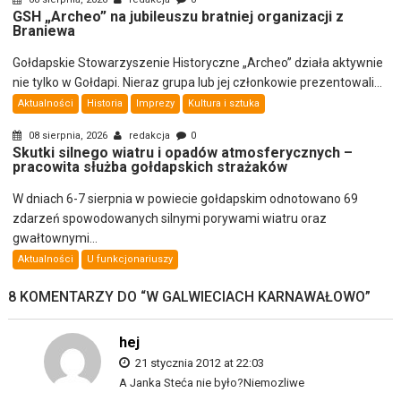
GSH „Archeo” na jubileuszu bratniej organizacji z
Braniewa
Gołdapskie Stowarzyszenie Historyczne „Archeo” działa aktywnie
nie tylko w Gołdapi. Nieraz grupa lub jej członkowie prezentowali...
Aktualności
Historia
Imprezy
Kultura i sztuka
08 sierpnia, 2026
redakcja
0
Skutki silnego wiatru i opadów atmosferycznych –
pracowita służba gołdapskich strażaków
W dniach 6-7 sierpnia w powiecie gołdapskim odnotowano 69
zdarzeń spowodowanych silnymi porywami wiatru oraz
gwałtownymi...
Aktualności
U funkcjonariuszy
8 KOMENTARZY DO “
W GALWIECIACH KARNAWAŁOWO
”
hej
21 stycznia 2012 at 22:03
A Janka Steća nie było?Niemozliwe