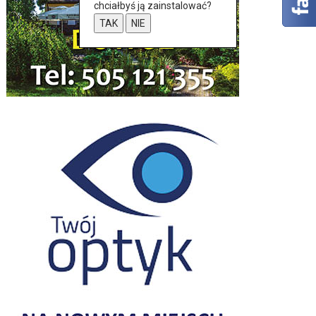
chciałbyś ją zainstalować?
TAK
NIE