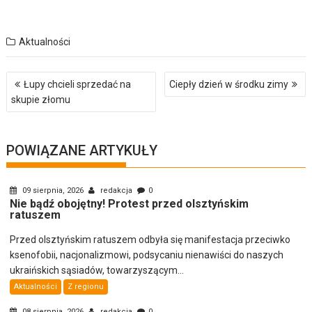
Aktualności
Nawigacja
Łupy chcieli sprzedać na
Ciepły dzień w środku zimy
wpisu
skupie złomu
POWIĄZANE ARTYKUŁY
09 sierpnia, 2026
redakcja
0
Nie bądź obojętny! Protest przed olsztyńskim
ratuszem
Przed olsztyńskim ratuszem odbyła się manifestacja przeciwko
ksenofobii, nacjonalizmowi, podsycaniu nienawiści do naszych
ukraińskich sąsiadów, towarzyszącym...
Aktualności
Z regionu
08 sierpnia, 2026
redakcja
0