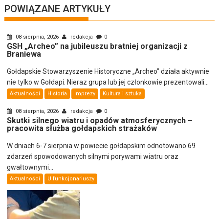
POWIĄZANE ARTYKUŁY
08 sierpnia, 2026
redakcja
0
GSH „Archeo” na jubileuszu bratniej organizacji z
Braniewa
Gołdapskie Stowarzyszenie Historyczne „Archeo” działa aktywnie
nie tylko w Gołdapi. Nieraz grupa lub jej członkowie prezentowali...
Aktualności
Historia
Imprezy
Kultura i sztuka
08 sierpnia, 2026
redakcja
0
Skutki silnego wiatru i opadów atmosferycznych –
pracowita służba gołdapskich strażaków
W dniach 6-7 sierpnia w powiecie gołdapskim odnotowano 69
zdarzeń spowodowanych silnymi porywami wiatru oraz
gwałtownymi...
Aktualności
U funkcjonariuszy