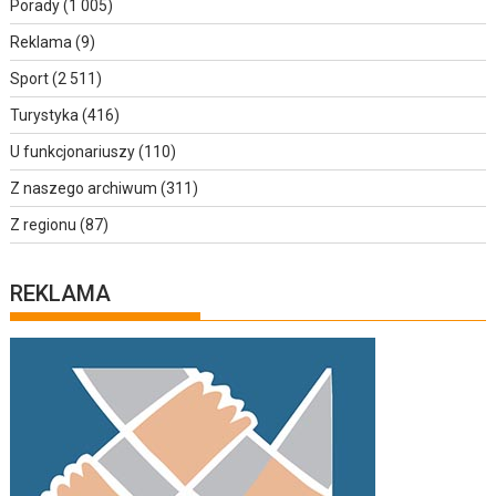
Porady
(1 005)
Reklama
(9)
Sport
(2 511)
Turystyka
(416)
U funkcjonariuszy
(110)
Z naszego archiwum
(311)
Z regionu
(87)
REKLAMA