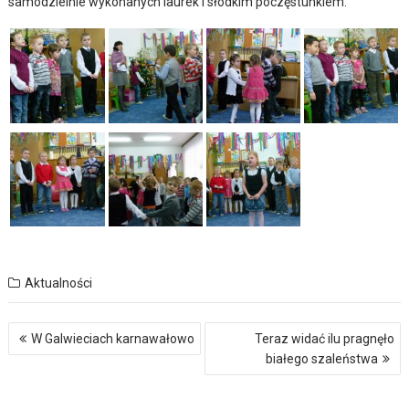
samodzielnie wykonanych laurek i słodkim poczęstunkiem.
Aktualności
Nawigacja
W Galwieciach karnawałowo
Teraz widać ilu pragnęło
wpisu
białego szaleństwa