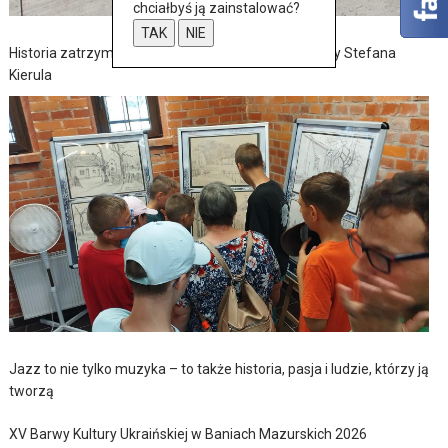
chciałbyś ją zainstalować?
TAK
NIE
Historia zatrzymana w szkicach – wernisaż wystawy Stefana
Kierula
Jazz to nie tylko muzyka – to także historia, pasja i ludzie, którzy ją
tworzą
XV Barwy Kultury Ukraińskiej w Baniach Mazurskich 2026