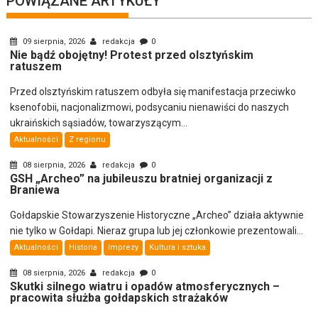
POWIĄZANE ARTYKUŁY
09 sierpnia, 2026
redakcja
0
Nie bądź obojętny! Protest przed olsztyńskim
ratuszem
Przed olsztyńskim ratuszem odbyła się manifestacja przeciwko
ksenofobii, nacjonalizmowi, podsycaniu nienawiści do naszych
ukraińskich sąsiadów, towarzyszącym...
Aktualności
Z regionu
08 sierpnia, 2026
redakcja
0
GSH „Archeo” na jubileuszu bratniej organizacji z
Braniewa
Gołdapskie Stowarzyszenie Historyczne „Archeo” działa aktywnie
nie tylko w Gołdapi. Nieraz grupa lub jej członkowie prezentowali...
Aktualności
Historia
Imprezy
Kultura i sztuka
08 sierpnia, 2026
redakcja
0
Skutki silnego wiatru i opadów atmosferycznych –
pracowita służba gołdapskich strażaków