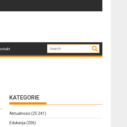
Zapraszamy mieszkańców Gołdapi i okolic na spot
Za n
ontakt
KATEGORIE
Aktualności
(25 241)
Edukacja
(206)