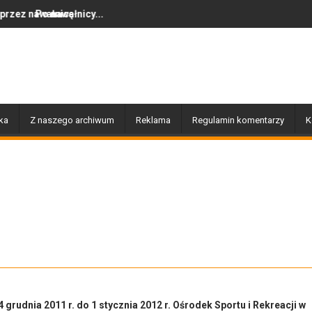
nicy...
Dziś w Gołdapi około 16:30
ka
Z naszego archiwum
Reklama
Regulamin komentarzy
K
grudnia 2011 r. do 1 stycznia 2012 r. Ośrodek Sportu i Rekreacji w