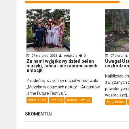
07 sierpnia, 2026
redakcja
0
07 sierpnia,
Za nami wyjątkowy dzień pełen
Uwaga! Us
muzyki, tańca i niezapomnianych
uszkodzon
emocji!
Najbliższe d
Z radością wzięliśmy udział w festiwalu
związanych 
„Muzyka w objęciach natury – Augustów
powalonych 
is the Future Festival”,...
wczorajszej..
Aktualności
Imprezy
Kultura i sztuka
Aktualności
SKOMENTUJ