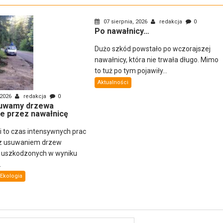
07 sierpnia, 2026
redakcja
0
Po nawałnicy…
Dużo szkód powstało po wczorajszej
nawałnicy, która nie trwała długo. Mimo
to tuż po tym pojawiły...
Aktualności
 2026
redakcja
0
uwamy drzewa
e przez nawałnicę
ni to czas intensywnych prac
z usuwaniem drzew
i uszkodzonych w wyniku
.
Ekologia