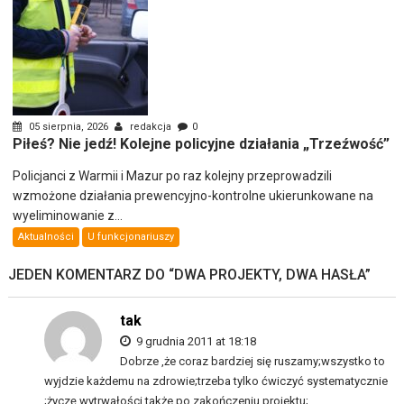
05 sierpnia, 2026
redakcja
0
Piłeś? Nie jedź! Kolejne policyjne działania „Trzeźwość”
Policjanci z Warmii i Mazur po raz kolejny przeprowadzili
wzmożone działania prewencyjno-kontrolne ukierunkowane na
wyeliminowanie z...
Aktualności
U funkcjonariuszy
JEDEN KOMENTARZ DO “
DWA PROJEKTY, DWA HASŁA
”
tak
9 grudnia 2011 at 18:18
Dobrze ,że coraz bardziej się ruszamy;wszystko to
wyjdzie każdemu na zdrowie;trzeba tylko ćwiczyć systematycznie
;życzę wytrwałości także po zakończeniu projektu;