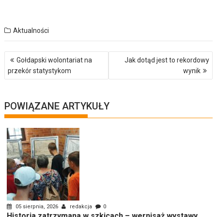
Aktualności
Nawigacja
Gołdapski wolontariat na
Jak dotąd jest to rekordowy
wpisu
przekór statystykom
wynik
POWIĄZANE ARTYKUŁY
05 sierpnia, 2026
redakcja
0
Historia zatrzymana w szkicach – wernisaż wystawy