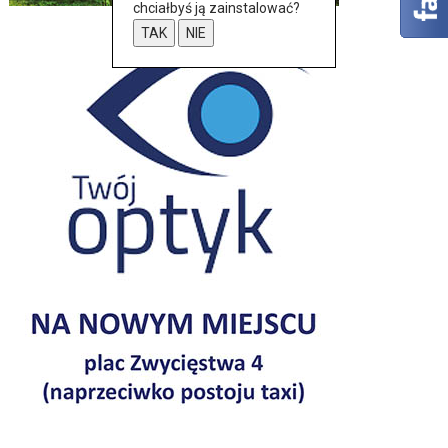
chciałbyś ją zainstalować?
TAK
NIE