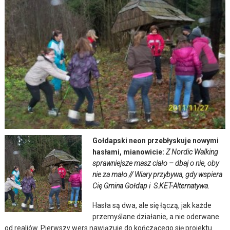
Gołdapski neon przebłyskuje nowymi
hasłami, mianowicie:
Z Nordic Walking
sprawniejsze masz ciało – dbaj o nie, oby
nie za mało
// Wiary przybywa, gdy wspiera
Cię Gmina Gołdap i S.KET-Alternatywa.
Hasła są dwa, ale się łączą, jak każde
przemyślane działanie, a nie oderwane
od realiów. Pierwszy wers nawiązuje do kończącego się projektu