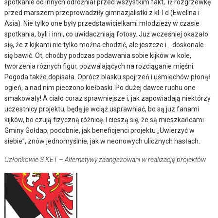
spotkanie od innych odróżniał przed wszystkim fakt, iż rozgrzewkę
przed marszem przeprowadziły gimnazjalistki z kl. I d (Ewelina i
Asia). Nie tylko one były przedstawicielkami młodzieży w czasie
spotkania, byli i inni, co uwidaczniają fotosy. Już wcześniej okazało
się, że z kijkami nie tylko można chodzić, ale jeszcze i… doskonale
się bawić. Ot, choćby podczas podawania sobie kijków w kole,
tworzenia różnych figur, pozwalających na rozciąganie mięśni.
Pogoda także dopisała. Oprócz blasku spojrzeń i uśmiechów płonął
ogień, a nad nim pieczono kiełbaski. Po dużej dawce ruchu one
smakowały! A ciało coraz sprawniejsze i, jak zapowiadają niektórzy
uczestnicy projektu, będą je wciąż usprawniać, bo są juz fanami
kijków, bo czują fizyczną różnicę. I cieszą się, że są mieszkańcami
Gminy Gołdap, podobnie, jak beneficjenci projektu „Uwierzyć w
siebie”, znów jednomyślnie, jak w neonowych ulicznych hasłach.
Członkowie S.KET – Alternatywy zaangażowani w realizację projektów