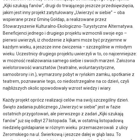
„Kijki szukają fanów”, drugi do trwającego jeszcze przedsięwzięcia,
jakim jest inny projekt zatytułowany „Uwierzyć w siebie” – oba
wspierane przez Gminę Gołdap, a realizowane przez
Stowarzyszenie Kulturalno-Ekologiczno-Turystyczne Alternatywa.
Beneficjenci jednego i drugiego projektu wzmocnili swoje ego –
pierwsi uwierzyli, iż chodzenie z kijkami może być przyjemne w
każdym wieku, a jeszcze inne ćwiczenia – szczególnie w młodym
wieku. Uczestnicy drugiego projektu uwierzyli w to, co najcenniejsze:
w możność realizowania samego siebie i swoich marzeń. Założona
wielotorowość warsztatów (teatralne, woluntarystyczne,
samoobrony i in.), wymarzony pobyt w ryńskim zamku, spotkanie z
teatrem, poznawanie tego, co niedostrzegalne na co dzień, czyli
najbliższych okolic spowodowały wzrost wiedzy i wiary.
Każdy projekt oprócz realizacji celów ma swój szczególny dzień.
Święto zadania publicznego „Uwierzyć w siebie” jest w fazie
ostatnich przygotowań, ale pierwszego z zadań „Kijki szukają
fanów” już się odbył 27 listopada. Tak, w ostatnią listopadową
niedzielę gołdapianie w różnym wieku przemaszerowali z ulicy
Żeromskiego na ul. Świerkową i jeszcze dalej w głąb lasu. To