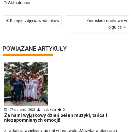
Aktualności
Nawigacja
Kolejne zdjęcia wodniaków
Ziemskie i duchowe w
wpisu
pigułce
POWIĄZANE ARTYKUŁY
07 sierpnia, 2026
redakcja
0
Za nami wyjątkowy dzień pełen muzyki, tańca i
niezapomnianych emocji!
Z radością wzięliśmy udział w festiwalu „Muzyka w objęciach