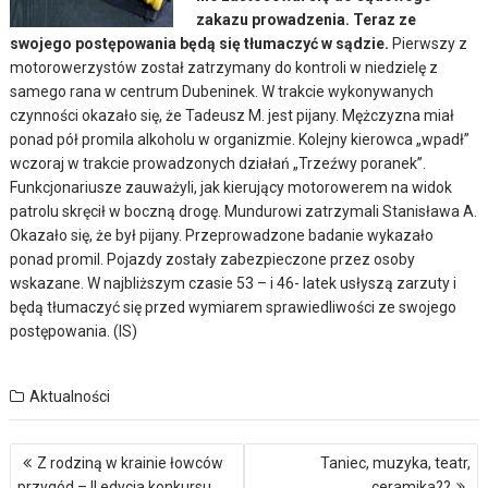
zakazu prowadzenia. Teraz ze
swojego postępowania będą się tłumaczyć w sądzie.
Pierwszy z
motorowerzystów został zatrzymany do kontroli w niedzielę z
samego rana w centrum Dubeninek. W trakcie wykonywanych
czynności okazało się, że Tadeusz M. jest pijany. Mężczyzna miał
ponad pół promila alkoholu w organizmie. Kolejny kierowca „wpadł”
wczoraj w trakcie prowadzonych działań „Trzeźwy poranek”.
Funkcjonariusze zauważyli, jak kierujący motorowerem na widok
patrolu skręcił w boczną drogę. Mundurowi zatrzymali Stanisława A.
Okazało się, że był pijany. Przeprowadzone badanie wykazało
ponad promil. Pojazdy zostały zabezpieczone przez osoby
wskazane. W najbliższym czasie 53 – i 46- latek usłyszą zarzuty i
będą tłumaczyć się przed wymiarem sprawiedliwości ze swojego
postępowania. (IS)
Aktualności
Nawigacja
Z rodziną w krainie łowców
Taniec, muzyka, teatr,
wpisu
przygód – II edycja konkursu
ceramika??