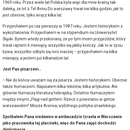
1969 roku. Przez wiele lat Polska była więc dla mnie krainą tak
daleką, że lot z Tel Avivu Do warszawy trwał nie kilka godzin, jak to
jest obecnie, tylko wręcz kilka lat.
Przyjechałem po raz pierwszy w 1987 roku. Jestem historykiem z
wykształcenia. Przyjechałem w na stypendium na Uniwersytet
Śląski. Byłem wtedy przekonany, że po tym moim przyjeździe, który
trwał raptem 6 miesięcy, wszystko się jakby kończy. Jak to w życiu
bywa, wszystko odbyło się nico inaczej – przyjechałem na kilka
miesięcy, a jestem już kilkanaście lat.
Jest Pan pisarzem…
– Nie do końca uważam się za pisarza. Jestem historykiem. Obecnie
także tłumaczem. Napisałem kilka tekstów, kilka artykułów. Ale
głównie tłumaczę literaturę hebrajską. Ostatnio tłumaczyłem
między innymi „Flagi nad gettem: Rzecz o powstaniu w getcie
warszawskim” Mosze Arensa, wybitnego polityka izraelskiego.
Spotkałem Pana niedawno w ambasadzie Izraela w Warszawie
jako pracownika tej placówki, więc do Pana zajęć dochodzi
dyplomacja…