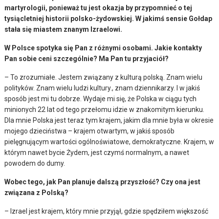
martyrologii, ponieważ tu jest okazja by przypomnieć o tej
tysiącletniej historii polsko-żydowskiej. W jakimś sensie Gołdap
stała się miastem znanym Izraelowi.
W Polsce spotyka się Pan z różnymi osobami. Jakie kontakty
Pan sobie ceni szczególnie? Ma Pan tu przyjaciół?
– To zrozumiałe. Jestem związany z kulturą polską. Znam wielu
polityków. Znam wielu ludzi kultury., znam dziennikarzy. I w jakiś
sposób jest mi tu dobrze. Wydaje mi się, że Polska w ciągu tych
minionych 22 lat od tego przełomu idzie w znakomitym kierunku.
Dla mnie Polska jest teraz tym krajem, jakim dla mnie była w okresie
mojego dzieciństwa – krajem otwartym, w jakiś sposób
pielęgnującym wartości ogólnoświatowe, demokratyczne. Krajem, w
którym nawet bycie Żydem, jest czymś normalnym, a nawet
powodem do dumy.
Wobec tego, jak Pan planuje dalszą przyszłość? Czy ona jest
związana z Polską?
– Izrael jest krajem, który mnie przyjął, gdzie spędziłem większość