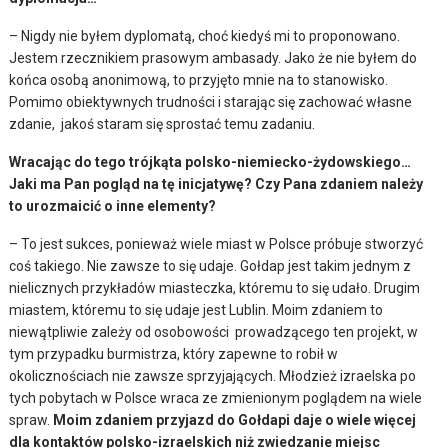
– Nigdy nie byłem dyplomatą, choć kiedyś mi to proponowano.
Jestem rzecznikiem prasowym ambasady. Jako że nie byłem do
końca osobą anonimową, to przyjęto mnie na to stanowisko.
Pomimo obiektywnych trudności i starając się zachować własne
zdanie, jakoś staram się sprostać temu zadaniu.
Wracając do tego trójkąta polsko-niemiecko-żydowskiego…
Jaki ma Pan pogląd na tę inicjatywę? Czy Pana zdaniem należy
to urozmaicić o inne elementy?
– To jest sukces, ponieważ wiele miast w Polsce próbuje stworzyć
coś takiego. Nie zawsze to się udaje. Gołdap jest takim jednym z
nielicznych przykładów miasteczka, któremu to się udało. Drugim
miastem, któremu to się udaje jest Lublin. Moim zdaniem to
niewątpliwie zależy od osobowości prowadzącego ten projekt, w
tym przypadku burmistrza, który zapewne to robił w
okolicznościach nie zawsze sprzyjających. Młodzież izraelska po
tych pobytach w Polsce wraca ze zmienionym poglądem na wiele
spraw.
Moim zdaniem przyjazd do Gołdapi daje o wiele więcej
dla kontaktów polsko-izraelskich niż zwiedzanie miejsc