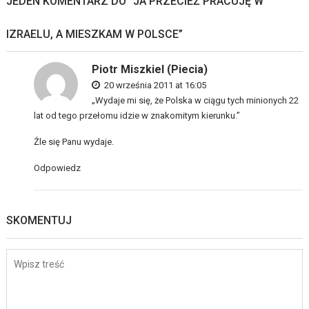
JEDEN KOMENTARZ DO “
JA PRZECIEŻ PRACUJĘ W
IZRAELU, A MIESZKAM W POLSCE
”
Piotr Miszkiel (Piecia)
20 września 2011 at 16:05
„Wydaje mi się, że Polska w ciągu tych minionych 22
lat od tego przełomu idzie w znakomitym kierunku.”
Źle się Panu wydaje.
Odpowiedz
SKOMENTUJ