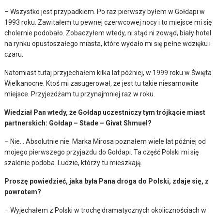
– Wszystko jest przypadkiem. Po raz pierwszy byłem w Gołdapi w
1993 roku. Zawitałem tu pewnej czerwcowej nocy i to miejsce mi się
cholernie podobało. Zobaczyłem wtedy, ni stąd ni zowąd, biały hotel
na rynku opustoszałego miasta, które wydało mi się pełne wdzięku i
czaru.
Natomiast tutaj przyjechałem kilka lat później, w 1999 roku w Święta
Wielkanocne. Ktoś mi zasugerował, że jest tu takie niesamowite
miejsce. Przyjeżdżam tu przynajmniej raz w roku.
Wiedział Pan wtedy, że Gołdap uczestniczy tym trójkącie miast
partnerskich: Gołdap – Stade – Givat Shmuel?
– Nie… Absolutnie nie. Marka Mirosa poznałem wiele lat później od
mojego pierwszego przyjazdu do Gołdapi. Ta część Polski mi się
szalenie podoba. Ludzie, którzy tu mieszkają.
Proszę powiedzieć, jaka była Pana droga do Polski, zdaje się, z
powrotem?
– Wyjechałem z Polski w trochę dramatycznych okolicznościach w