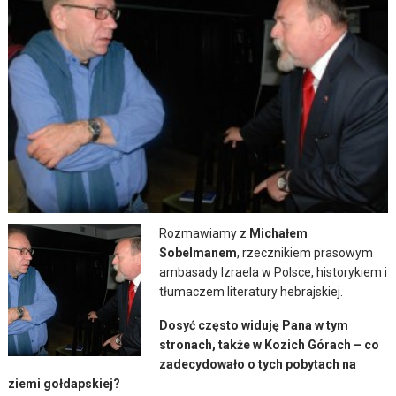
Rozmawiamy z
Michałem
Sobelmanem
, rzecznikiem prasowym
ambasady Izraela w Polsce, historykiem i
tłumaczem literatury hebrajskiej.
Dosyć często widuję Pana w tym
stronach, także w Kozich Górach – co
zadecydowało o tych pobytach na
ziemi gołdapskiej?