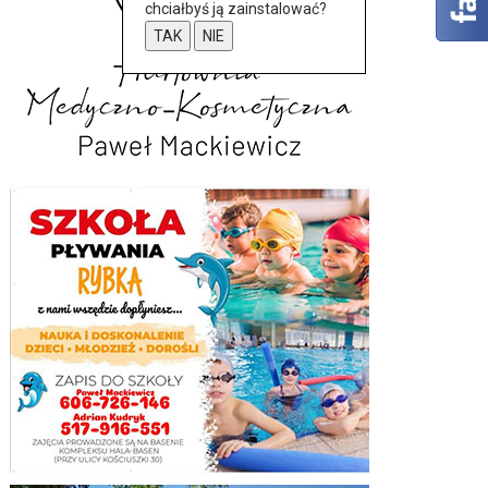
chciałbyś ją zainstalować?
TAK
NIE