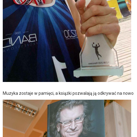
Muzyka zostaje w pamięci, a książki pozwalają ją odkrywać na nowo