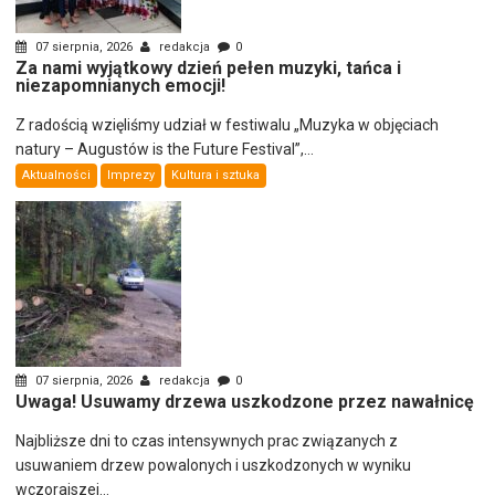
07 sierpnia, 2026
redakcja
0
Za nami wyjątkowy dzień pełen muzyki, tańca i
niezapomnianych emocji!
Z radością wzięliśmy udział w festiwalu „Muzyka w objęciach
natury – Augustów is the Future Festival”,...
Aktualności
Imprezy
Kultura i sztuka
07 sierpnia, 2026
redakcja
0
Uwaga! Usuwamy drzewa uszkodzone przez nawałnicę
Najbliższe dni to czas intensywnych prac związanych z
usuwaniem drzew powalonych i uszkodzonych w wyniku
wczorajszej...