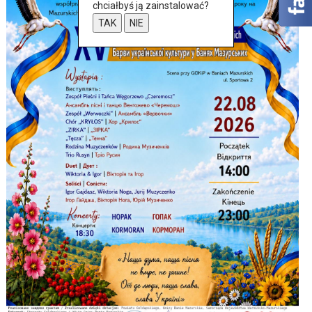
chciałbyś ją zainstalować?
TAK
NIE