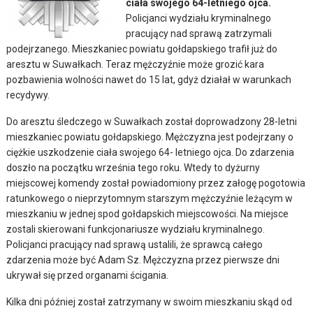
ciała swojego 64-letniego ojca.
Policjanci wydziału kryminalnego
pracujący nad sprawą zatrzymali
podejrzanego. Mieszkaniec powiatu gołdapskiego trafił już do
aresztu w Suwałkach. Teraz mężczyźnie może grozić kara
pozbawienia wolności nawet do 15 lat, gdyż działał w warunkach
recydywy.
Do aresztu śledczego w Suwałkach został doprowadzony 28-letni
mieszkaniec powiatu gołdapskiego. Mężczyzna jest podejrzany o
ciężkie uszkodzenie ciała swojego 64- letniego ojca. Do zdarzenia
doszło na początku września tego roku. Wtedy to dyżurny
miejscowej komendy został powiadomiony przez załogę pogotowia
ratunkowego o nieprzytomnym starszym mężczyźnie leżącym w
mieszkaniu w jednej spod gołdapskich miejscowości. Na miejsce
zostali skierowani funkcjonariusze wydziału kryminalnego.
Policjanci pracujący nad sprawą ustalili, że sprawcą całego
zdarzenia może być Adam Sz. Mężczyzna przez pierwsze dni
ukrywał się przed organami ścigania.
Kilka dni później został zatrzymany w swoim mieszkaniu skąd od