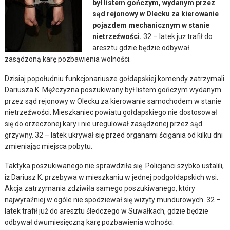
był listem gończym, wydanym przez
sąd rejonowy w Olecku za kierowanie
pojazdem mechanicznym w stanie
nietrzeźwości.
32 – latek już trafił do
aresztu gdzie będzie odbywał
zasądzoną karę pozbawienia wolności.
Dzisiaj popołudniu funkcjonariusze gołdapskiej komendy zatrzymali
Dariusza K. Mężczyzna poszukiwany był listem gończym wydanym
przez sąd rejonowy w Olecku za kierowanie samochodem w stanie
nietrzeźwości. Mieszkaniec powiatu gołdapskiego nie dostosował
się do orzeczonej kary i nie uregulował zasądzonej przez sąd
grzywny. 32 – latek ukrywał się przed organami ścigania od kilku dni
zmieniając miejsca pobytu.
Taktyka poszukiwanego nie sprawdziła się. Policjanci szybko ustalili,
iż Dariusz K. przebywa w mieszkaniu w jednej podgołdapskich wsi.
Akcja zatrzymania zdziwiła samego poszukiwanego, który
najwyraźniej w ogóle nie spodziewał się wizyty mundurowych. 32 –
latek trafił już do aresztu śledczego w Suwałkach, gdzie będzie
odbywał dwumiesięczną karę pozbawienia wolności.