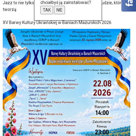
chciałbyś ją zainstalować?
Jazz to nie tylko muzyka – to także historia, pasja i ludzie, którzy ją
tworzą
TAK
NIE
XV Barwy Kultury Ukraińskiej w Baniach Mazurskich 2026