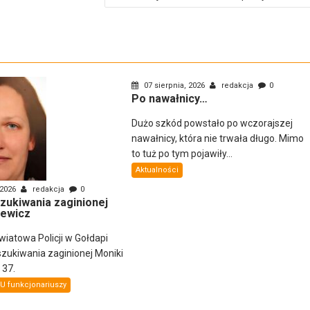
07 sierpnia, 2026
redakcja
0
Po nawałnicy…
Dużo szkód powstało po wczorajszej
nawałnicy, która nie trwała długo. Mimo
to tuż po tym pojawiły...
Aktualności
 2026
redakcja
0
zukiwania zaginionej
sewicz
atowa Policji w Gołdapi
zukiwania zaginionej Moniki
 37.
U funkcjonariuszy