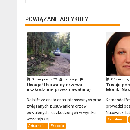
wpisu
POWIĄZANE ARTYKUŁY
07 sierpnia, 2026
redakcja
0
07 sierpnia,
Uwaga! Usuwamy drzewa
Trwają pos
uszkodzone przez nawałnicę
Moniki Na
Najbliższe dni to czas intensywnych prac
Komenda Powi
związanych z usuwaniem drzew
prowadzi pos
powalonych i uszkodzonych w wyniku
Nasewicz, lat
wczorajszej...
Aktualności
Aktualności
Ekologia