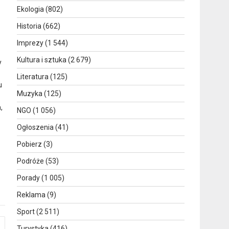
Ekologia
(802)
Historia
(662)
Imprezy
(1 544)
Kultura i sztuka
(2 679)
y
Literatura
(125)
u
Muzyka
(125)
,
NGO
(1 056)
Ogłoszenia
(41)
Pobierz
(3)
Podróże
(53)
Porady
(1 005)
Reklama
(9)
Sport
(2 511)
Turystyka
(416)