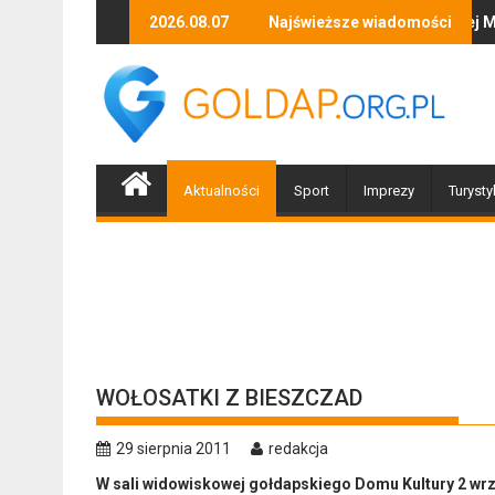
Skip
odzone przez nawałnicę
Trwają poszukiwania zaginionej Moniki Nasewicz
2026.08.07
Najświeższe wiadomości
Po n
to
content
Aktualności
Sport
Imprezy
Turysty
WOŁOSATKI Z BIESZCZAD
29 sierpnia 2011
redakcja
W sali widowiskowej gołdapskiego Domu Kultury 2 wrz