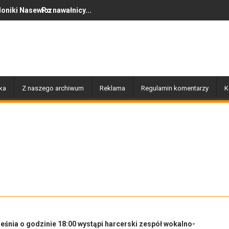
awałnicy...
Dziś w Gołdapi około 16:
ka
Z naszego archiwum
Reklama
Regulamin komentarzy
K
eśnia o godzinie 18:00 wystąpi harcerski zespół wokalno-