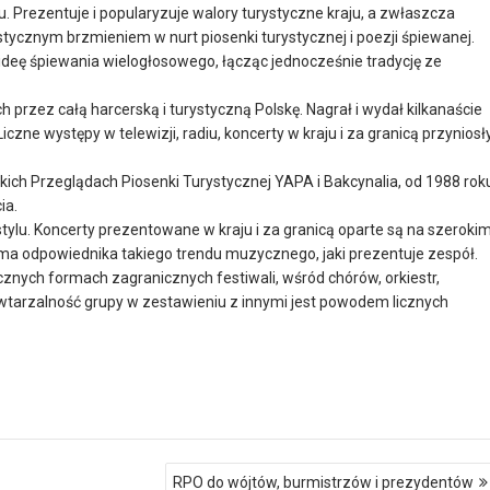
. Prezentuje i popularyzuje walory turystyczne kraju, a zwłaszcza
stycznym brzmieniem w nurt piosenki turystycznej i poezji śpiewanej.
ideę śpiewania wielogłosowego, łącząc jednocześnie tradycję ze
przez całą harcerską i turystyczną Polskę. Nagrał i wydał kilkanaście
iczne występy w telewizji, radiu, koncerty w kraju i za granicą przyniosł
ich Przeglądach Piosenki Turystycznej YAPA i Bakcynalia, od 1988 rok
ia.
ylu. Koncerty prezentowane w kraju i za granicą oparte są na szerokim
e ma odpowiednika takiego trendu muzycznego, jaki prezentuje zespół.
cznych formach zagranicznych festiwali, wśród chórów, orkiestr,
tarzalność grupy w zestawieniu z innymi jest powodem licznych
RPO do wójtów, burmistrzów i prezydentów