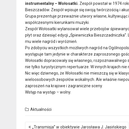
instrumentalny – Wołosatki.
Zespół powstał w 1974 roku
Bieszczadów. Zespół wpisuje się swoją twórczością i aku
Grupa prezentuje przeważnie utwory własne, kultywując 
współczesnymi kierunkami muzyki.
Zespół Wołosatki wylansował wiele przebojów śpiewanych 
płyt oraz dziesięć edycji „Śpiewniczka Bieszczadniczka”. L
mu wiele nagród i wyróżnień.
Po zdobyciu wszystkich możliwych nagród na Ogólnopolsk
występuje tam jedynie w charakterze zaproszonego gośc
Wołosatki dopracowały się własnego, rozpoznawalnego st
nie tylko turystycznym repertuarze. W innych krajach ni
Nic więc dziwnego, że Wołosatki nie mieszczą się w klasy
wieloosobowych zespołów wokalnych. Ale właśnie niepow
zaproszeń na krajowe i zagraniczne sceny.
Wstęp na występ – wolny.
Aktualności
Nawigacja
„Transmisja” w obiektywie Jarosława J. Jasińskiego