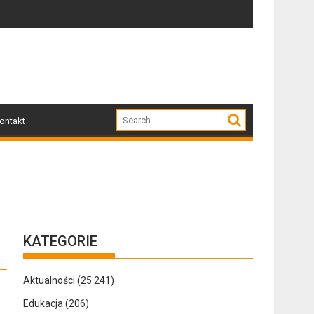
30
Zapraszamy mieszkańców Gołdapi i okolic na 
ontakt
KATEGORIE
Aktualności
(25 241)
Edukacja
(206)