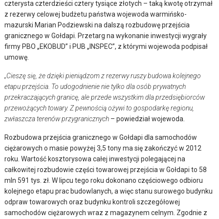
czterysta czterdzieści cztery tysiące złotych – taką kwotę otrzymał
z rezerwy celowej budżetu państwa wojewoda warmińsko-
mazurski Marian Podziewski na dalszą rozbudowę przejścia
granicznego w Gołdapi. Przetarg na wykonanie inwestycji wygrały
firmy PBO „EKOBUD” i PUB „INSPEC”, z którymi wojewoda podpisał
umowę.
„Cieszę się, że dzięki pieniądzom z rezerwy ruszy budowa kolejnego
etapu przejścia. To udogodnienie nie tylko dla osób prywatnych
przekraczających granicę, ale przede wszystkim dla przedsiębiorców
przewożących towary. Z pewnością ożywi to gospodarkę regionu,
zwłaszcza terenów przygranicznych
– powiedział wojewoda.
Rozbudowa przejścia granicznego w Gołdapi dla samochodów
ciężarowych o masie powyżej 3,5 tony ma się zakończyć w 2012
roku. Wartość kosztorysowa całej inwestycji polegającej na
całkowitej rozbudowie części towarowej przejścia w Gołdapi to 58
mln 591 tys. zł. W lipcu tego roku dokonano częściowego odbioru
kolejnego etapu prac budowlanych, a więc stanu surowego budynku
odpraw towarowych oraz budynku kontroli szczegółowej
samochodów ciężarowych wraz z magazynem celnym. Zgodnie z