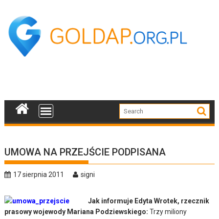
Skip
to
content
UMOWA NA PRZEJŚCIE PODPISANA
17 sierpnia 2011
signi
Jak informuje Edyta Wrotek, rzecznik
prasowy wojewody Mariana Podziewskiego:
Trzy miliony