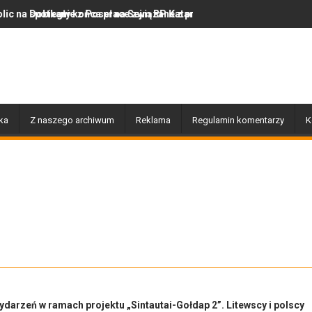
ie z Poseł na Sejm RP Katarzyną Królak
ły końca prace związane z przebudową i budową chodnika na ulicy
Z regionu. Wpadł przez naw
ka
Z naszego archiwum
Reklama
Regulamin komentarzy
K
wydarzeń w ramach projektu „Sintautai-Gołdap 2”. Litewscy i polscy