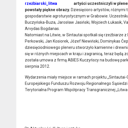
artyści uczestniczyli w plen
powstały piękne obrazy.
Dziesięcioro artystów, różnymi 
gospodarstwie agroturystycznym w Grabowie.
Uczestnika
Buczyńska-Buza, Jarosław Jasiński, Wojciech Łukasik, Vale
Arvydas Bogdanas.
Natomiast na Litwie, w Sintautai spotkali się rzeźbiarze z
Perkowski, Jan Kosiorek, Józef Niewiński, Dominykas Če
dziesięciodniowego pleneru stworzyło kamienne i drewnia
się w różnych miejscach w kraju i zagranicą, teraz będą 
została umowa z firmą ABIES Kuczyńscy na budowę parku
sierpnia 2012.
Wydarzenia miały miejsce w ramach projektu „Sintautai
Europejskiego Funduszu Rozwoju Regionalnego Sąsiedzi 
Terytorialna Program Współpracy Transgranicznej „Litwa