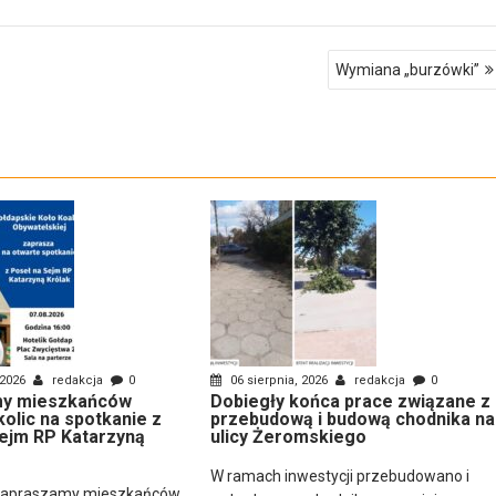
Wymiana „burzówki”
 2026
redakcja
0
06 sierpnia, 2026
redakcja
0
y mieszkańców
Dobiegły końca prace związane z
kolic na spotkanie z
przebudową i budową chodnika na
ejm RP Katarzyną
ulicy Żeromskiego
W ramach inwestycji przebudowano i
zapraszamy mieszkańców