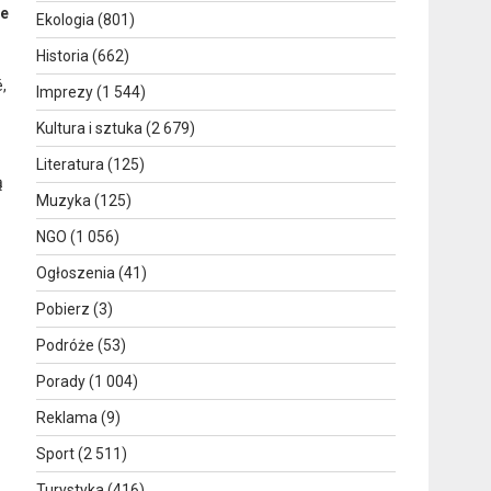
ze
Ekologia
(801)
Historia
(662)
,
Imprezy
(1 544)
Kultura i sztuka
(2 679)
Literatura
(125)
ą
Muzyka
(125)
NGO
(1 056)
Ogłoszenia
(41)
Pobierz
(3)
Podróże
(53)
Porady
(1 004)
Reklama
(9)
Sport
(2 511)
Turystyka
(416)