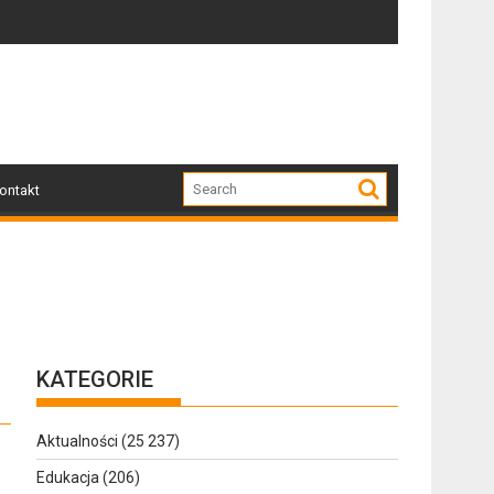
 Żeromskiego
igację
Jakie są obowiązki przewoźnika w systemie SEN
Dz
ontakt
KATEGORIE
Aktualności
(25 237)
Edukacja
(206)