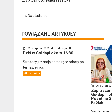
Aktualności
,
Kultura i sztuka
Nawigacja
Na stadionie
wpisu
POWIĄZANE ARTYKUŁY
06 sierpnia, 2026
redakcja
0
Dziś w Gołdapi około 16:30
Strażacy już mają pełne ręce roboty po
tej nawałnicy.
Aktualności
06 sierpnia,
Zapraszam
Gołdapi i o
Poseł na S
Królak
Serdecznie 