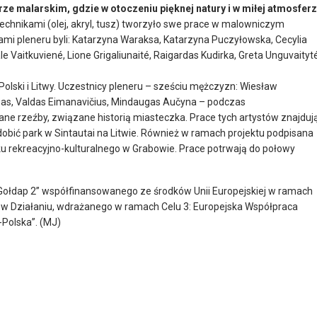
erze malarskim, gdzie w otoczeniu pięknej natury i w miłej atmosfer
technikami (olej, akryl, tusz) tworzyło swe prace w malowniczym
mi pleneru byli: Katarzyna Waraksa, Katarzyna Puczyłowska, Cecylia
 Vaitkuviené, Lione Grigaliunaité, Raigardas Kudirka, Greta Unguvaityté
 Polski i Litwy. Uczestnicy pleneru – sześciu mężczyzn: Wiesław
pas, Valdas Eimanavičius, Mindaugas Aučyna – podczas
ne rzeźby, związane historią miasteczka. Prace tych artystów znajduj
zdobić park w Sintautai na Litwie. Również w ramach projektu podpisana
 rekreacyjno-kulturalnego w Grabowie. Prace potrwają do połowy
-Gołdap 2” współfinansowanego ze środków Unii Europejskiej w ramach
w Działaniu, wdrażanego w ramach Celu 3: Europejska Współpraca
-Polska”. (MJ)