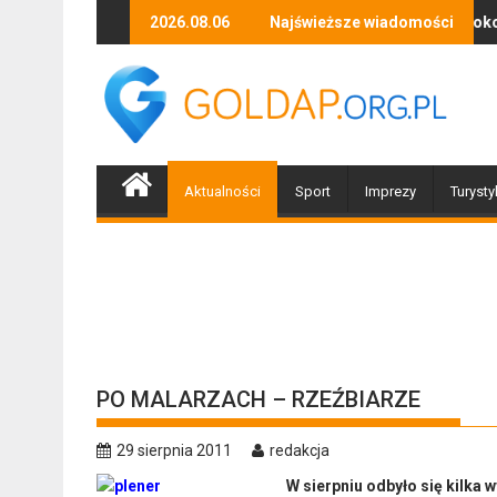
Skip
Zapraszamy mieszkańców Gołdapi i okolic na spotkan
2026.08.06
Najświeższe wiadomości
Dobieg
to
content
Aktualności
Sport
Imprezy
Turysty
PO MALARZACH – RZEŹBIARZE
29 sierpnia 2011
redakcja
W sierpniu odbyło się kilka 