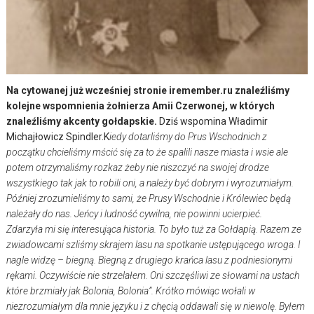
Na cytowanej już wcześniej stronie iremember.ru znaleźliśmy
kolejne wspomnienia żołnierza Amii Czerwonej, w których
znaleźliśmy akcenty gołdapskie.
Dziś wspomina Władimir
Michajłowicz Spindler.
K
iedy dotarliśmy do Prus Wschodnich z
początku chcieliśmy mścić się za to że spalili nasze miasta i wsie ale
potem otrzymaliśmy rozkaz żeby nie niszczyć na swojej drodze
wszystkiego tak jak to robili oni, a należy być dobrym i wyrozumiałym.
Później zrozumieliśmy to sami, że Prusy Wschodnie i Królewiec będą
należały do nas. Jeńcy i ludność cywilna, nie powinni ucierpieć.
Zdarzyła mi się interesująca historia. To było tuż za Gołdapią. Razem ze
zwiadowcami szliśmy skrajem lasu na spotkanie ustępującego wroga. I
nagle widzę – biegną. Biegną z drugiego krańca lasu z podniesionymi
rękami. Oczywiście nie strzelałem. Oni szczęśliwi ze słowami na ustach
które brzmiały jak Bolonia, Bolonia”. Krótko mówiąc wołali w
niezrozumiałym dla mnie języku i z chęcią oddawali się w niewolę. Byłem