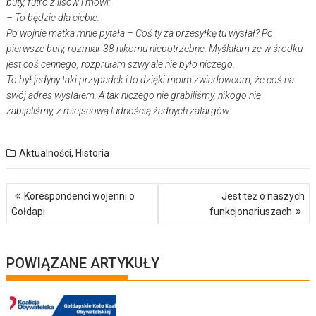
buty, futro z lisów i mówi:
– To będzie dla ciebie.
Po wojnie matka mnie pytała – Coś ty za przesyłkę tu wysłał? Po
pierwsze buty, rozmiar 38 nikomu niepotrzebne. Myślałam że w środku
jest coś cennego, rozprułam szwy ale nie było niczego.
To był jedyny taki przypadek i to dzięki moim zwiadowcom, że coś na
swój adres wysłałem. A tak niczego nie grabiliśmy, nikogo nie
zabijaliśmy, z miejscową ludnością żadnych zatargów.
Aktualności
,
Historia
Nawigacja
Korespondenci wojenni o
Jest też o naszych
wpisu
Gołdapi
funkcjonariuszach
POWIĄZANE ARTYKUŁY