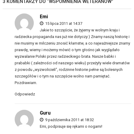
3 KOMENTARZY DO “
WSPOMNIENIA WETERANÓW
”
Emi
15 lipca 2011 at 14:37
Jakie to szczęście, że żyjemy w wolnym kraju i
radziecka propaganda nas już nie dotyczy:) Znamy naszą historię i
nie musimy w milczeniu znosić kłamstw, a co najważniejsze znamy
prawdę, wiemy i możemy mówić o tym głośno jak wyglądało
wyzwalanie Polski przez radzieckiego brata. Nasze babki i
prababki ( zależności od naszego wieku) przeżyły wiele dramatów
z powodu „wyzwolicieli”, rodzinne historie pełne są bolesnych
szczegółów i o tym na szczęście wolno nam pamiętać.
Pozdrawiam.
Odpowiedz
Guru
9 października 2011 at 18:32
Emi, podpisuje się rękami o nogami!