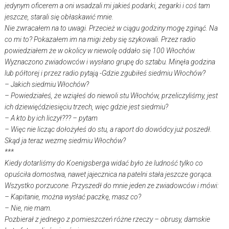
jedynym oficerem a oni wsadzali mi jakieś podarki, zegarki i coś tam
jeszcze, starali się obłaskawić mnie.
Nie zwracałem na to uwagi. Przecież w ciągu godziny mogę zginąć. Na
co mi to? Pokazałem im na migi żeby się szykowali. Przez radio
powiedziałem że w okolicy w niewolę oddało się 100 Włochów.
Wyznaczono zwiadowców i wysłano grupę do sztabu. Minęła godzina
lub półtorej i przez radio pytają -Gdzie zgubiłeś siedmiu Włochów?
– Jakich siedmiu Włochów?
– Powiedziałeś, że wziąłeś do niewoli stu Włochów, przeliczyliśmy, jest
ich dziewięćdziesięciu trzech, więc gdzie jest siedmiu?
– A kto by ich liczył??? – pytam
– Więc nie licząc dołożyłeś do stu, a raport do dowódcy już poszedł.
Skąd ja teraz wezmę siedmiu Włochów?
***
Kiedy dotarliśmy do Koenigsberga widać było że ludność tylko co
opuściła domostwa, nawet jajecznica na patelni stała jeszcze gorąca.
Wszystko porzucone. Przyszedł do mnie jeden ze zwiadowców i mówi:
– Kapitanie, można wysłać paczkę, masz co?
– Nie, nie mam.
Pozbierał z jednego z pomieszczeń różne rzeczy – obrusy, damskie