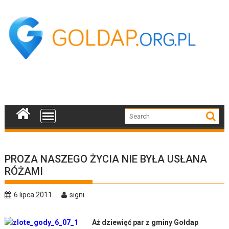
Skip
to
content
PROZA NASZEGO ŻYCIA NIE BYŁA USŁANA
RÓŻAMI
6 lipca 2011
signi
Aż dziewięć par z gminy Gołdap