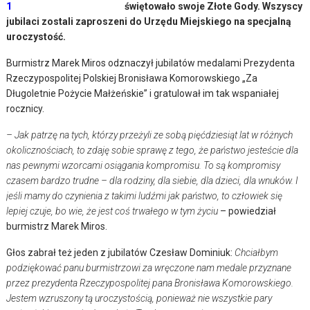
świętowało swoje Złote Gody. Wszyscy
jubilaci zostali zaproszeni do Urzędu Miejskiego na specjalną
uroczystość.
Burmistrz Marek Miros odznaczył jubilatów medalami Prezydenta
Rzeczypospolitej Polskiej Bronisława Komorowskiego „Za
Długoletnie Pożycie Małżeńskie” i gratulował im tak wspaniałej
rocznicy.
– Jak patrzę na tych, którzy przeżyli ze sobą pięćdziesiąt lat w różnych
okolicznościach, to zdaję sobie sprawę z tego, że państwo jesteście dla
nas pewnymi wzorcami osiągania kompromisu. To są kompromisy
czasem bardzo trudne – dla rodziny, dla siebie, dla dzieci, dla wnuków. I
jeśli mamy do czynienia z takimi ludźmi jak państwo, to człowiek się
lepiej czuje, bo wie, że jest coś trwałego w tym życiu
– powiedział
burmistrz Marek Miros.
Głos zabrał też jeden z jubilatów Czesław Dominiuk:
Chciałbym
podziękować panu burmistrzowi za wręczone nam medale przyznane
przez prezydenta Rzeczypospolitej pana Bronisława Komorowskiego.
Jestem wzruszony tą uroczystością, ponieważ nie wszystkie pary