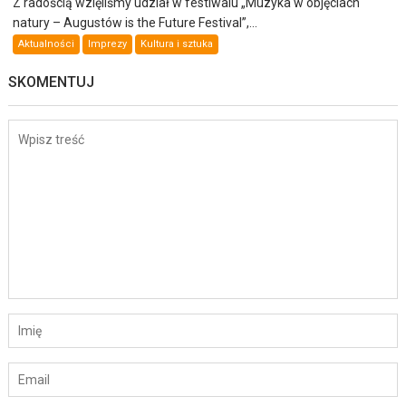
Z radością wzięliśmy udział w festiwalu „Muzyka w objęciach
natury – Augustów is the Future Festival”,...
Aktualności
Imprezy
Kultura i sztuka
SKOMENTUJ