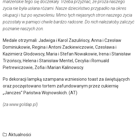
małżeńskie tego się doczekały. Trzeba przyznać, że proza naszego
życia nie była usłana różami. Nasze dzieciństwo przypadło na okres
okupacji i tuż po wyzwoleniu. Mimo tych niejasnych stron naszego życia
pozostały w pamięci chwile bardzo radosne. Do nich należałoby zaliczyć
poznanie naszych żon.
Medale otrzymali: Jadwiga i Karol Zazulińscy, Anna i Czesław
Dominiukowie, Regina i Antoni Zackiewiczowie, Czesława i
Kazimierz Głodowscy, Maria i Stefan Nowakowie, Irena i Stanisław
Trzcińscy, Helena i Stanisław Mentel, Cecylia i Romuald
Pietrewiczowie, Zofia i Marian Kalinowscy.
Po dekoracji lampką szampana wzniesiono toast za świętujących
oraz poczęstowano tortem zafundowanym przez cukiernię
„Janczes” Państwa Wojnowskich. (AT)
(za www.goldap.pl)
Aktualności