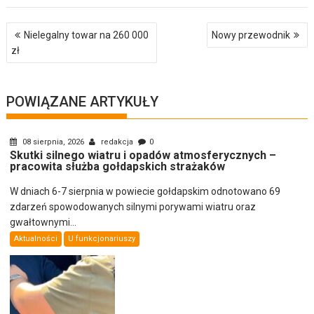
Nawigacja
Nielegalny towar na 260 000
Nowy przewodnik
wpisu
zł
POWIĄZANE ARTYKUŁY
08 sierpnia, 2026
redakcja
0
Skutki silnego wiatru i opadów atmosferycznych –
pracowita służba gołdapskich strażaków
W dniach 6-7 sierpnia w powiecie gołdapskim odnotowano 69
zdarzeń spowodowanych silnymi porywami wiatru oraz
gwałtownymi...
Aktualności
U funkcjonariuszy