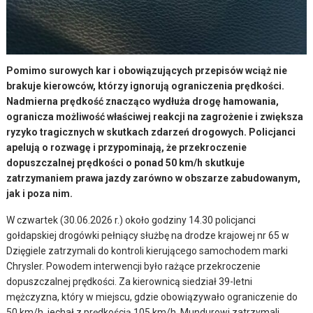
Pomimo surowych kar i obowiązujących przepisów wciąż nie
brakuje kierowców, którzy ignorują ograniczenia prędkości.
Nadmierna prędkość znacząco wydłuża drogę hamowania,
ogranicza możliwość właściwej reakcji na zagrożenie i zwiększa
ryzyko tragicznych w skutkach zdarzeń drogowych. Policjanci
apelują o rozwagę i przypominają, że przekroczenie
dopuszczalnej prędkości o ponad 50 km/h skutkuje
zatrzymaniem prawa jazdy zarówno w obszarze zabudowanym,
jak i poza nim.
W czwartek (30.06.2026 r.) około godziny 14.30 policjanci
gołdapskiej drogówki pełniący służbę na drodze krajowej nr 65 w
Dzięgiele zatrzymali do kontroli kierującego samochodem marki
Chrysler. Powodem interwencji było rażące przekroczenie
dopuszczalnej prędkości. Za kierownicą siedział 39-letni
mężczyzna, który w miejscu, gdzie obowiązywało ograniczenie do
50 km/h, jechał z prędkością 105 km/h. Mundurowi zatrzymali