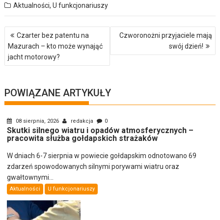
Aktualności
,
U funkcjonariuszy
Nawigacja
Czarter bez patentu na
Czworonożni przyjaciele mają
wpisu
Mazurach – kto może wynająć
swój dzień!
jacht motorowy?
POWIĄZANE ARTYKUŁY
08 sierpnia, 2026
redakcja
0
Skutki silnego wiatru i opadów atmosferycznych –
pracowita służba gołdapskich strażaków
W dniach 6-7 sierpnia w powiecie gołdapskim odnotowano 69
zdarzeń spowodowanych silnymi porywami wiatru oraz
gwałtownymi...
Aktualności
U funkcjonariuszy