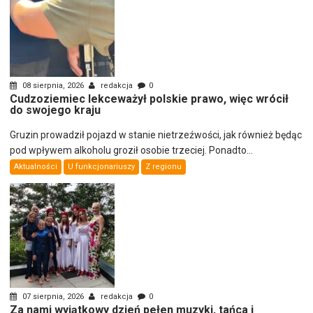
08 sierpnia, 2026
redakcja
0
Cudzoziemiec lekceważył polskie prawo, więc wrócił
do swojego kraju
Gruzin prowadził pojazd w stanie nietrzeźwości, jak również będąc
pod wpływem alkoholu groził osobie trzeciej. Ponadto...
Aktualności
U funkcjonariuszy
Z regionu
07 sierpnia, 2026
redakcja
0
Za nami wyjątkowy dzień pełen muzyki, tańca i