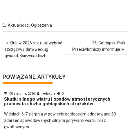
Aktualności
,
Ogłoszenia
Nawigacja
Ślub w 2026 roku: jak wybrać
15. Gołdapski Pułk
wpisu
szczęśliwą datę według
Przeciwlotniczy informuje
gwiazd, Księżyca i liczb
POWIĄZANE ARTYKUŁY
08 sierpnia, 2026
redakcja
0
Skutki silnego wiatru i opadów atmosferycznych –
pracowita służba gołdapskich strażaków
W dniach 6-7 sierpnia w powiecie gołdapskim odnotowano 69
zdarzeń spowodowanych silnymi porywami wiatru oraz
gwałtownymi...