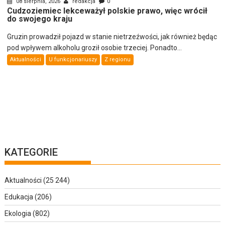
08 sierpnia, 2026
redakcja
0
Cudzoziemiec lekceważył polskie prawo, więc wrócił
do swojego kraju
Gruzin prowadził pojazd w stanie nietrzeźwości, jak również będąc
pod wpływem alkoholu groził osobie trzeciej. Ponadto...
Aktualności
U funkcjonariuszy
Z regionu
KATEGORIE
Aktualności
(25 244)
Edukacja
(206)
Ekologia
(802)