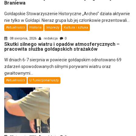
Braniewa
Gołdapskie Stowarzyszenie Historyczne „Archeo” działa aktywnie
nie tylko w Gołdapi. Nieraz grupa lub jej członkowie prezentowali...
Aktualności
Historia
Imprezy
Kultura i sztuka
08 sierpnia, 2026
redakcja
0
Skutki silnego wiatru i opadów atmosferycznych –
pracowita służba gołdapskich strażaków
W dniach 6-7 sierpnia w powiecie gołdapskim odnotowano 69
zdarzeń spowodowanych silnymi porywami wiatru oraz
gwałtownymi...
Aktualności
U funkcjonariuszy