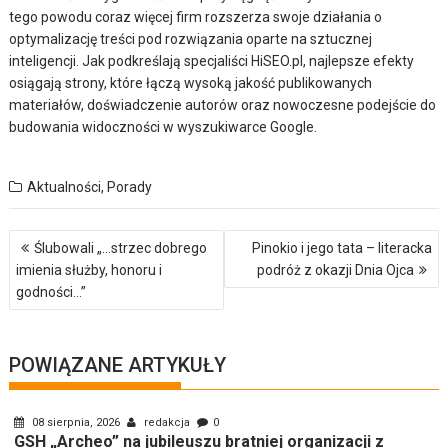
tego powodu coraz więcej firm rozszerza swoje działania o
optymalizację treści pod rozwiązania oparte na sztucznej
inteligencji. Jak podkreślają specjaliści HiSEO.pl, najlepsze efekty
osiągają strony, które łączą wysoką jakość publikowanych
materiałów, doświadczenie autorów oraz nowoczesne podejście do
budowania widoczności w wyszukiwarce Google.
Aktualności
,
Porady
Nawigacja
Ślubowali „…strzec dobrego
Pinokio i jego tata – literacka
wpisu
imienia służby, honoru i
podróż z okazji Dnia Ojca
godności…”
POWIĄZANE ARTYKUŁY
08 sierpnia, 2026
redakcja
0
GSH „Archeo” na jubileuszu bratniej organizacji z