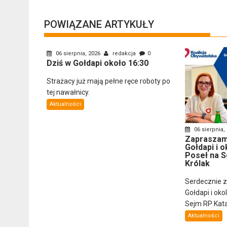
POWIĄZANE ARTYKUŁY
06 sierpnia, 2026
redakcja
0
Dziś w Gołdapi około 16:30
Strażacy już mają pełne ręce roboty po
tej nawałnicy.
Aktualności
06 sierpnia,
Zapraszam
Gołdapi i o
Poseł na S
Królak
Serdecznie 
Gołdapi i oko
Sejm RP Katar
Aktualności