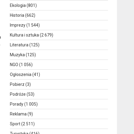
Ekologia
(801)
Historia
(662)
Imprezy
(1 544)
Kultura i sztuka
(2 679)
a
.
Literatura
(125)
Muzyka
(125)
NGO
(1 056)
Ogłoszenia
(41)
Pobierz
(3)
Podróże
(53)
Porady
(1 005)
Reklama
(9)
Sport
(2 511)
Turystyka
(416)