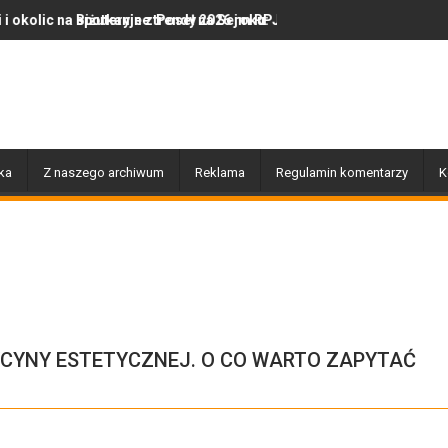
ie z Poseł na Sejm RP Katarzyną Królak
ryjne trendy 2026 roku: Jak polska marka olor.pl podbija serca mił
Dobiegły końca prace zwią
ka
Z naszego archiwum
Reklama
Regulamin komentarzy
K
YCYNY ESTETYCZNEJ. O CO WARTO ZAPYTAĆ