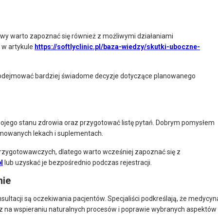
wy warto zapoznać się również z możliwymi działaniami
 w artykule
https://softlyclinic.pl/baza-wiedzy/skutki-uboczne-
podejmować bardziej świadome decyzje dotyczące planowanego
wojego stanu zdrowia oraz przygotować listę pytań. Dobrym pomysłem
yjmowanych lekach i suplementach.
zygotowawczych, dlatego warto wcześniej zapoznać się z
pl
lub uzyskać je bezpośrednio podczas rejestracji.
nie
ltacji są oczekiwania pacjentów. Specjaliści podkreślają, że medycyn
ecz na wspieraniu naturalnych procesów i poprawie wybranych aspektów