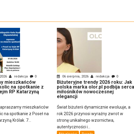
 2026
redakcja
0
06 sierpnia, 2026
redakcja
0
y mieszkańców
Biżuteryjne trendy 2026 roku: Jak
kolic na spotkanie z
polska marka olor.pl podbija serc
ejm RP Katarzyną
miłośników nowoczesnej
elegancji
zapraszamy mieszkańców
Świat biżuterii dynamicznie ewoluuje, a
lic na spotkanie z Poseł na
rok 2026 przynosi wyraźny zwrot w
zyną Królak. 7...
stronę unikalnego wzornictwa,
autentyczności i...
Aktualności
Porady