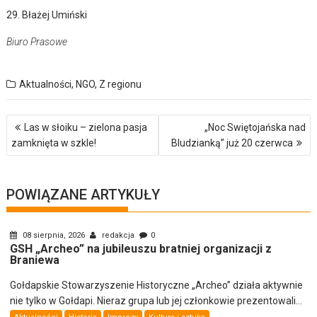
29. Błażej Umiński
Biuro Prasowe
Aktualności
,
NGO
,
Z regionu
Nawigacja
Las w słoiku – zielona pasja
„Noc Swiętojańska nad
wpisu
zamknięta w szkle!
Bludzianką” już 20 czerwca
POWIĄZANE ARTYKUŁY
08 sierpnia, 2026
redakcja
0
GSH „Archeo” na jubileuszu bratniej organizacji z
Braniewa
Gołdapskie Stowarzyszenie Historyczne „Archeo” działa aktywnie
nie tylko w Gołdapi. Nieraz grupa lub jej członkowie prezentowali...