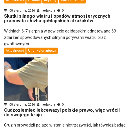
Aktualności
Historia
Imprezy
Kultura i sztuka
08 sierpnia, 2026
redakcja
0
Skutki silnego wiatru i opadów atmosferycznych –
pracowita służba gołdapskich strażaków
W dniach 6-7 sierpnia w powiecie gołdapskim odnotowano 69
zdarzeń spowodowanych silnymi porywami wiatru oraz
gwałtownymi...
Aktualności
U funkcjonariuszy
08 sierpnia, 2026
redakcja
0
Cudzoziemiec lekceważył polskie prawo, więc wrócił
do swojego kraju
Gruzin prowadził pojazd w stanie nietrzeźwości, jak również będąc