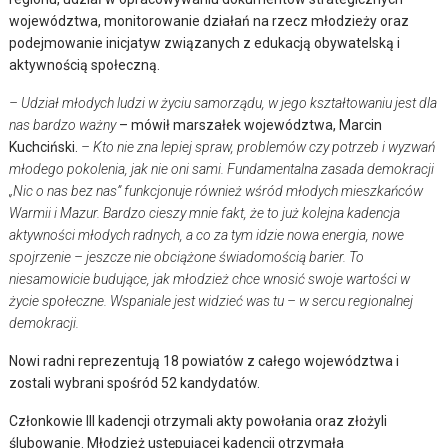
województwa, monitorowanie działań na rzecz młodzieży oraz
podejmowanie inicjatyw związanych z edukacją obywatelską i
aktywnością społeczną.
– Udział młodych ludzi w życiu samorządu, w jego kształtowaniu jest dla
nas bardzo ważny
– mówił marszałek województwa, Marcin
Kuchciński.
– Kto nie zna lepiej spraw, problemów czy potrzeb i wyzwań
młodego pokolenia, jak nie oni sami. Fundamentalna zasada demokracji
„Nic o nas bez nas” funkcjonuje również wśród młodych mieszkańców
Warmii i Mazur. Bardzo cieszy mnie fakt, że to już kolejna kadencja
aktywności młodych radnych, a co za tym idzie nowa energia, nowe
spojrzenie – jeszcze nie obciążone świadomością barier. To
niesamowicie budujące, jak młodzież chce wnosić swoje wartości
w
życie społeczne. Wspaniale jest widzieć was tu – w sercu regionalnej
demokracji.
Nowi radni reprezentują 18 powiatów z całego województwa i
zostali wybrani spośród 52 kandydatów.
Członkowie III kadencji otrzymali akty powołania oraz złożyli
ślubowanie. Młodzież ustępującej kadencji otrzymała