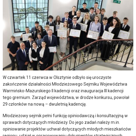
W czwartek 11 czerwca w Olsztynie odbyło się uroczyste
zakończenie działalności Młodzieżowego Sejmiku Województwa
Warmińsko-Mazurskiego II kadencji oraz inauguracja III kadencji
tego gremium. Zarząd województwa, w drodze konkursu, powołał
29 członków na nową – dwuletnią kadencję.
Młodzieżowy sejmik pełni funkcję opiniodawczą i konsultacyjną w
sprawach dotyczących młodzieży. Do jego zadań należy m.in.
opiniowanie projektów uchwał dotyczących młodych mieszkańców
regionu, udział w opracowywaniu dokumentów strategicznych