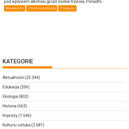
pod wpływem alkoholu groził osobie trzeciej. Ponadto...
Aktualności
U funkcjonariuszy
Z regionu
KATEGORIE
Aktualności
(25 244)
Edukacja
(206)
Ekologia
(802)
Historia
(663)
Imprezy
(1 546)
Kultura i sztuka
(2 681)