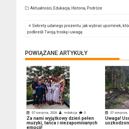
Aktualności
,
Edukacja
,
Historia
,
Podróże
Nawigacja
Sekrety udanego prezentu: jak wybrać upominek, któ
wpisu
podkreśli Twoją troskę i uwagę
POWIĄZANE ARTYKUŁY
07 sierpnia, 2026
redakcja
0
07 sierpnia,
Za nami wyjątkowy dzień pełen
Uwaga! Us
muzyki, tańca i niezapomnianych
uszkodzon
emocji!