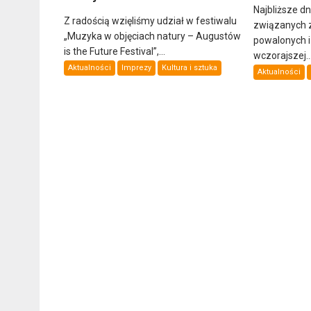
Najbliższe d
Z radością wzięliśmy udział w festiwalu
związanych 
„Muzyka w objęciach natury – Augustów
powalonych 
is the Future Festival”,...
wczorajszej..
Aktualności
Imprezy
Kultura i sztuka
Aktualności