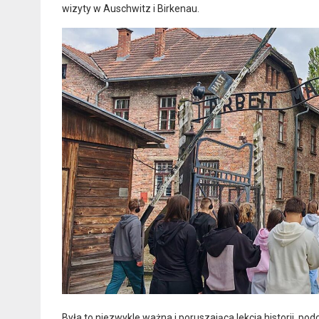
wizyty w Auschwitz i Birkenau.
Była to niezwykle ważna i poruszająca lekcja historii, 