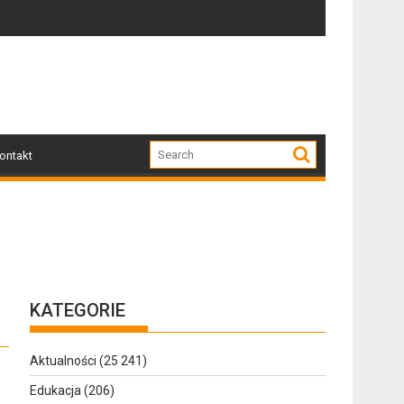
Zapraszamy mieszkańców Gołdapi i okolic na spotkani
Za nami
ontakt
KATEGORIE
Aktualności
(25 241)
Edukacja
(206)