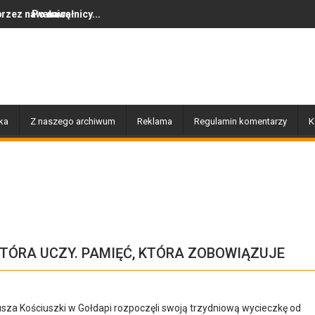
...
Dziś w Gołdapi około 16:30
ka
Z naszego archiwum
Reklama
Regulamin komentarzy
K
 KTÓRA UCZY. PAMIĘĆ, KTÓRA ZOBOWIĄZUJE
usza Kościuszki w Gołdapi rozpoczęli swoją trzydniową wycieczkę od