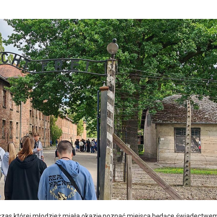
podczas której młodzież miała okazję poznać miejsca będące świadectwe