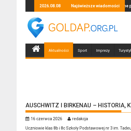
Skip
, tańca i niezapomnianych emocji!
Uwaga! Usuwamy drzewa uszkodzone przez nawałnicę
2026.08.08
Najświeższe wiadomości
Po nawałnicy
to
content
Aktualności
Sport
Imprezy
Turysty
AUSCHWITZ I BIRKENAU – HISTORIA,
16 czerwca 2026
redakcja
Uczniowie klas 8b i 8c Szkoły Podstawowej nr 3 im. Tade