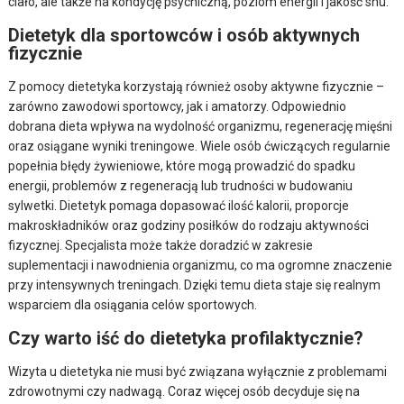
ciało, ale także na kondycję psychiczną, poziom energii i jakość snu.
Dietetyk dla sportowców i osób aktywnych
fizycznie
Z pomocy dietetyka korzystają również osoby aktywne fizycznie –
zarówno zawodowi sportowcy, jak i amatorzy. Odpowiednio
dobrana dieta wpływa na wydolność organizmu, regenerację mięśni
oraz osiągane wyniki treningowe. Wiele osób ćwiczących regularnie
popełnia błędy żywieniowe, które mogą prowadzić do spadku
energii, problemów z regeneracją lub trudności w budowaniu
sylwetki. Dietetyk pomaga dopasować ilość kalorii, proporcje
makroskładników oraz godziny posiłków do rodzaju aktywności
fizycznej. Specjalista może także doradzić w zakresie
suplementacji i nawodnienia organizmu, co ma ogromne znaczenie
przy intensywnych treningach. Dzięki temu dieta staje się realnym
wsparciem dla osiągania celów sportowych.
Czy warto iść do dietetyka profilaktycznie?
Wizyta u dietetyka nie musi być związana wyłącznie z problemami
zdrowotnymi czy nadwagą. Coraz więcej osób decyduje się na