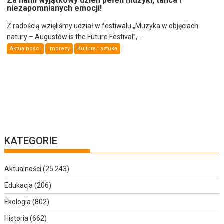
Za nami wyjątkowy dzień pełen muzyki, tańca i
niezapomnianych emocji!
Z radością wzięliśmy udział w festiwalu „Muzyka w objęciach
natury – Augustów is the Future Festival”,...
Aktualności
Imprezy
Kultura i sztuka
KATEGORIE
Aktualności
(25 243)
Edukacja
(206)
Ekologia
(802)
Historia
(662)