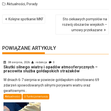
Aktualności
,
Porady
Nawigacja
Kolejne spotkanie MKF
Sto ciekawych pomysłów na
wpisu
rozwój obszarów wiejskich –
umowy przekazane
POWIĄZANE ARTYKUŁY
08 sierpnia, 2026
redakcja
0
Skutki silnego wiatru i opadów atmosferycznych –
pracowita służba gołdapskich strażaków
W dniach 6-7 sierpnia w powiecie gołdapskim odnotowano 69
zdarzeń spowodowanych silnymi porywami wiatru oraz
gwałtownymi...
Aktualności
U funkcjonariuszy