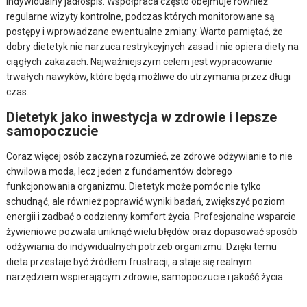
indywidualny jadłospis. Współpraca często obejmuje również
regularne wizyty kontrolne, podczas których monitorowane są
postępy i wprowadzane ewentualne zmiany. Warto pamiętać, że
dobry dietetyk nie narzuca restrykcyjnych zasad i nie opiera diety na
ciągłych zakazach. Najważniejszym celem jest wypracowanie
trwałych nawyków, które będą możliwe do utrzymania przez długi
czas.
Dietetyk jako inwestycja w zdrowie i lepsze
samopoczucie
Coraz więcej osób zaczyna rozumieć, że zdrowe odżywianie to nie
chwilowa moda, lecz jeden z fundamentów dobrego
funkcjonowania organizmu. Dietetyk może pomóc nie tylko
schudnąć, ale również poprawić wyniki badań, zwiększyć poziom
energii i zadbać o codzienny komfort życia. Profesjonalne wsparcie
żywieniowe pozwala uniknąć wielu błędów oraz dopasować sposób
odżywiania do indywidualnych potrzeb organizmu. Dzięki temu
dieta przestaje być źródłem frustracji, a staje się realnym
narzędziem wspierającym zdrowie, samopoczucie i jakość życia.