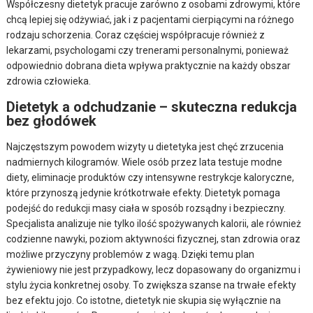
Współczesny dietetyk pracuje zarówno z osobami zdrowymi, które
chcą lepiej się odżywiać, jak i z pacjentami cierpiącymi na różnego
rodzaju schorzenia. Coraz częściej współpracuje również z
lekarzami, psychologami czy trenerami personalnymi, ponieważ
odpowiednio dobrana dieta wpływa praktycznie na każdy obszar
zdrowia człowieka.
Dietetyk a odchudzanie – skuteczna redukcja
bez głodówek
Najczęstszym powodem wizyty u dietetyka jest chęć zrzucenia
nadmiernych kilogramów. Wiele osób przez lata testuje modne
diety, eliminacje produktów czy intensywne restrykcje kaloryczne,
które przynoszą jedynie krótkotrwałe efekty. Dietetyk pomaga
podejść do redukcji masy ciała w sposób rozsądny i bezpieczny.
Specjalista analizuje nie tylko ilość spożywanych kalorii, ale również
codzienne nawyki, poziom aktywności fizycznej, stan zdrowia oraz
możliwe przyczyny problemów z wagą. Dzięki temu plan
żywieniowy nie jest przypadkowy, lecz dopasowany do organizmu i
stylu życia konkretnej osoby. To zwiększa szanse na trwałe efekty
bez efektu jojo. Co istotne, dietetyk nie skupia się wyłącznie na