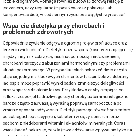
liczbie kilogramów. Pomaga również budować zdrową relację z
jedzeniem, uczy regularności posiłków oraz pokazuje, jak
komponować dietę w codziennym życiu bez ciągłych wyrzeczeń.
Wsparcie dietetyka przy chorobach i
problemach zdrowotnych
Odpowiednie żywienie odgrywa ogromną rolę w profilaktyce oraz
leczeniu wielu chorób. Dietetyk może wspierać osoby zmagające się
między innymi z cukrzycą, insulinoopornością, nadciśnieniem,
chorobami tarczycy, zaburzeniami hormonalnymi czy problemami
układu pokarmowego. W przypadku takich schorzeń dieta często
staje się jednym z kluczowych elementów terapii. Dobrze dobrany
jadłospis może poprawić wyniki badań, zmniejszyć dolegliwości
oraz wspierać działanie leków. Przykładowo osoby cierpiące na
refluks, zespół jelita drażliwego czy choroby autoimmunologiczne
bardzo często zauważają wyraźną poprawę samopoczucia po
zmianie sposobu odżywiania. Dietetyk pomaga również pacjentom
po zabiegach operacyjnych, kobietom w ciąży, seniorom oraz
osobom z niedoborami witamin i składników mineralnych. Coraz
więcej badań pokazuje, że właściwe odżywianie wpływa nie tylko na