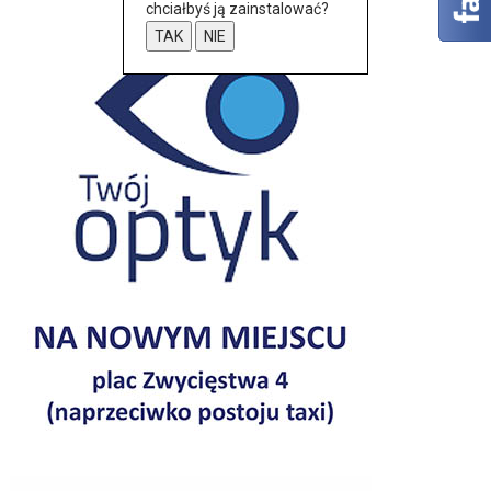
chciałbyś ją zainstalować?
TAK
NIE