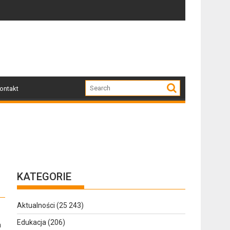
zkodzone przez nawałnicę
Po nawałnicy...
Sk
ontakt
KATEGORIE
Aktualności
(25 243)
Edukacja
(206)
a