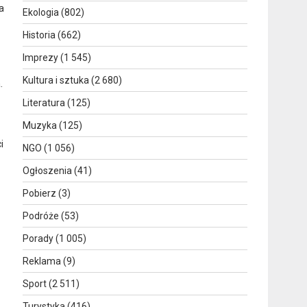
a
Ekologia
(802)
Historia
(662)
Imprezy
(1 545)
Kultura i sztuka
(2 680)
.
Literatura
(125)
Muzyka
(125)
i
NGO
(1 056)
Ogłoszenia
(41)
Pobierz
(3)
Podróże
(53)
Porady
(1 005)
Reklama
(9)
Sport
(2 511)
Turystyka
(416)