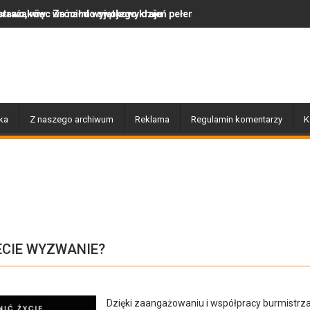
 do swojego kraju
i wyjątkowy dzień pełen muzyki, tańca i niezapomnianych emocji!
Uwaga! Usuwamy drzewa us
ka
Z naszego archiwum
Reklama
Regulamin komentarzy
K
ECIE WYZWANIE?
Dzięki zaangażowaniu i współpracy burmistrz