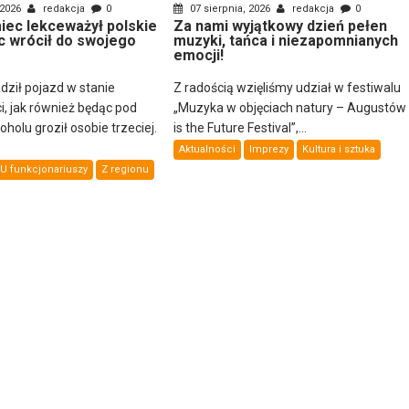
 2026
redakcja
0
07 sierpnia, 2026
redakcja
0
ec lekceważył polskie
Za nami wyjątkowy dzień pełen
c wrócił do swojego
muzyki, tańca i niezapomnianych
emocji!
dził pojazd w stanie
Z radością wzięliśmy udział w festiwalu
i, jak również będąc pod
„Muzyka w objęciach natury – Augustów
olu groził osobie trzeciej.
is the Future Festival”,...
Aktualności
Imprezy
Kultura i sztuka
U funkcjonariuszy
Z regionu