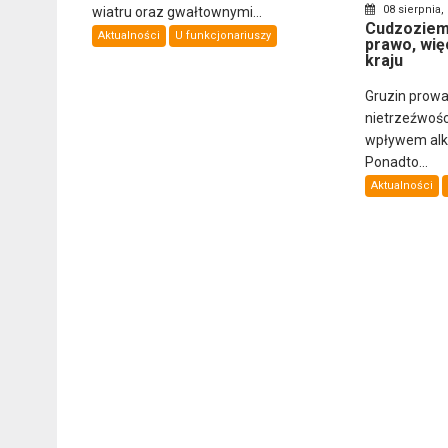
08 sierpnia,
wiatru oraz gwałtownymi...
Cudzoziemi
Aktualności
U funkcjonariuszy
prawo, wię
kraju
Gruzin prowa
nietrzeźwośc
wpływem alkoh
Ponadto...
Aktualności