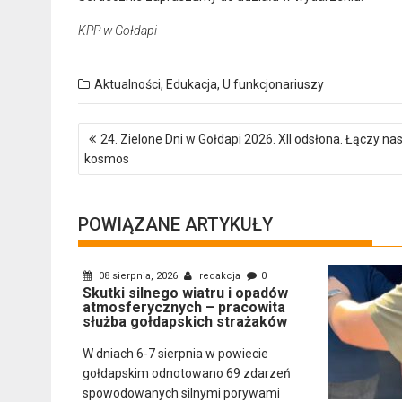
KPP w Gołdapi
Aktualności
,
Edukacja
,
U funkcjonariuszy
Nawigacja
24. Zielone Dni w Gołdapi 2026. XII odsłona. Łączy na
wpisu
kosmos
POWIĄZANE ARTYKUŁY
08 sierpnia, 2026
redakcja
0
Skutki silnego wiatru i opadów
atmosferycznych – pracowita
służba gołdapskich strażaków
W dniach 6-7 sierpnia w powiecie
gołdapskim odnotowano 69 zdarzeń
spowodowanych silnymi porywami