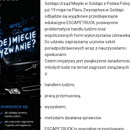
Gołdapi Urząd Miejski w Gołdapi z Polska Policj
już 19 maja na Placu Zwycięstwa w Gołdapi
odbędzie się wyjątkowe przedsięwzięcie
edukacyjne ESCAPETRUCK, poświęcone
problematyce handlu ludźmi oraz
współczesnych form wykorzystania człowieka
Do udziału zapraszamy uczniów szkół
ponadpodstawowych wraz z nauczycielami i
opiekunami.
Celem inicjatywy jest zwiększenie świadomośc
młodych ludzi na temat zagrożeń związanych
z:
handlem ludźmi,
pracą przymusową,
wyzyskiem,
metodami działania sprawców.
ESCAPETRUCK to specjalnie przygotowany