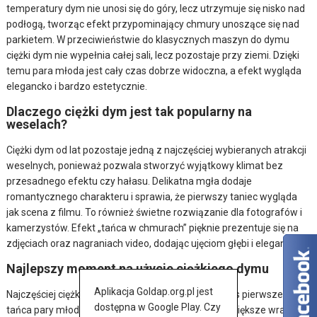
temperatury dym nie unosi się do góry, lecz utrzymuje się nisko nad
podłogą, tworząc efekt przypominający chmury unoszące się nad
parkietem. W przeciwieństwie do klasycznych maszyn do dymu
ciężki dym nie wypełnia całej sali, lecz pozostaje przy ziemi. Dzięki
temu para młoda jest cały czas dobrze widoczna, a efekt wygląda
elegancko i bardzo estetycznie.
Dlaczego ciężki dym jest tak popularny na
weselach?
Ciężki dym od lat pozostaje jedną z najczęściej wybieranych atrakcji
weselnych, ponieważ pozwala stworzyć wyjątkowy klimat bez
przesadnego efektu czy hałasu. Delikatna mgła dodaje
romantycznego charakteru i sprawia, że pierwszy taniec wygląda
jak scena z filmu. To również świetne rozwiązanie dla fotografów i
kamerzystów. Efekt „tańca w chmurach” pięknie prezentuje się na
zdjęciach oraz nagraniach video, dodając ujęciom głębi i elegancji.
Najlepszy moment na użycie ciężkiego dymu
Aplikacja Goldap.org.pl jest
Najczęściej ciężki dym wykorzystywany jest podczas pierwszego
dostępna w Google Play. Czy
tańca pary młodej. To właśnie wtedy efekt robi największe wrażenie