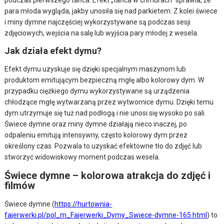
podczas pierwszego tańca. Efekt „tańca w chmurach” sprawia, że
para młoda wygląda, jakby unosiła się nad parkietem. Z kolei świece
i miny dymne najczęściej wykorzystywane są podczas sesji
zdjęciowych, wejścia na salę lub wyjścia pary młodej z wesela.
Jak działa efekt dymu?
Efekt dymu uzyskuje się dzięki specjalnym maszynom lub
produktom emitującym bezpieczną mgłę albo kolorowy dym. W
przypadku ciężkiego dymu wykorzystywane są urządzenia
chłodzące mgłę wytwarzaną przez wytwornice dymu. Dzięki temu
dym utrzymuje się tuż nad podłogą i nie unosi się wysoko po sali.
Świece dymne oraz miny dymne działają nieco inaczej, po
odpaleniu emitują intensywny, często kolorowy dym przez
określony czas. Pozwala to uzyskać efektowne tło do zdjęć lub
stworzyć widowiskowy moment podczas wesela.
Świece dymne – kolorowa atrakcja do zdjęć i
filmów
Świece dymne (
https://hurtownia-
fajerwerki.pl/pol_m_Fajerwerki_Dymy_Swiece-dymne-165.html
) to