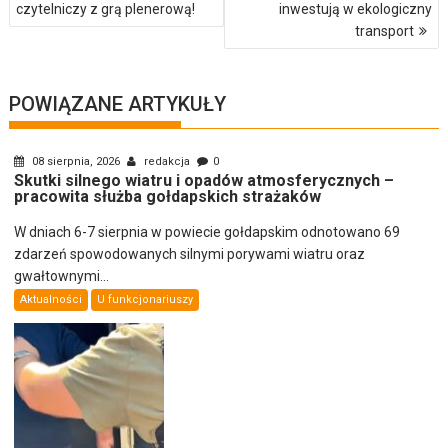
czytelniczy z grą plenerową!
inwestują w ekologiczny
transport
POWIĄZANE ARTYKUŁY
08 sierpnia, 2026
redakcja
0
Skutki silnego wiatru i opadów atmosferycznych –
pracowita służba gołdapskich strażaków
W dniach 6-7 sierpnia w powiecie gołdapskim odnotowano 69
zdarzeń spowodowanych silnymi porywami wiatru oraz
gwałtownymi...
Aktualności
U funkcjonariuszy