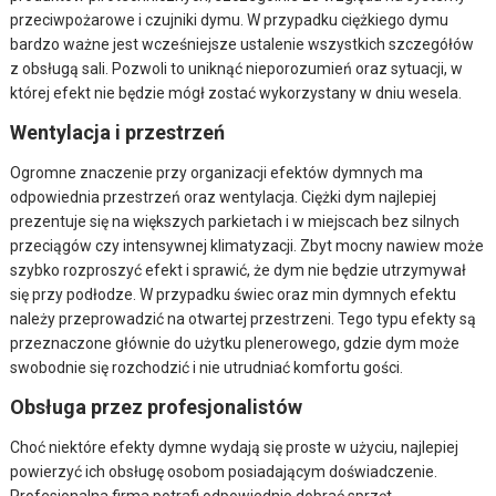
przeciwpożarowe i czujniki dymu. W przypadku ciężkiego dymu
bardzo ważne jest wcześniejsze ustalenie wszystkich szczegółów
z obsługą sali. Pozwoli to uniknąć nieporozumień oraz sytuacji, w
której efekt nie będzie mógł zostać wykorzystany w dniu wesela.
Wentylacja i przestrzeń
Ogromne znaczenie przy organizacji efektów dymnych ma
odpowiednia przestrzeń oraz wentylacja. Ciężki dym najlepiej
prezentuje się na większych parkietach i w miejscach bez silnych
przeciągów czy intensywnej klimatyzacji. Zbyt mocny nawiew może
szybko rozproszyć efekt i sprawić, że dym nie będzie utrzymywał
się przy podłodze. W przypadku świec oraz min dymnych efektu
należy przeprowadzić na otwartej przestrzeni. Tego typu efekty są
przeznaczone głównie do użytku plenerowego, gdzie dym może
swobodnie się rozchodzić i nie utrudniać komfortu gości.
Obsługa przez profesjonalistów
Choć niektóre efekty dymne wydają się proste w użyciu, najlepiej
powierzyć ich obsługę osobom posiadającym doświadczenie.
Profesjonalna firma potrafi odpowiednio dobrać sprzęt,