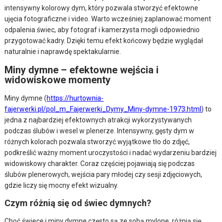
intensywny kolorowy dym, który pozwala stworzyć efektowne
ujęcia fotograficzne i video. Warto wcześniej zaplanować moment
odpalenia świec, aby fotograf i kamerzysta mogli odpowiednio
przygotować kadry. Dzięki temu efekt końcowy będzie wyglądał
naturalnie i naprawdę spektakularnie.
Miny dymne – efektowne wejścia i
widowiskowe momenty
Miny dymne (
https://hurtownia-
fajerwerki.pl/pol_m_Fajerwerki_Dymy_Miny-dymne-1973.html
) to
jedna z najbardziej efektownych atrakcji wykorzystywanych
podczas ślubów i wesel w plenerze. Intensywny, gęsty dym w
różnych kolorach pozwala stworzyć wyjątkowe tło do zdjęć,
podkreślić ważny moment uroczystości i nadać wydarzeniu bardziej
widowiskowy charakter. Coraz częściej pojawiają się podczas
ślubów plenerowych, wejścia pary młodej czy sesji zdjęciowych,
gdzie liczy się mocny efekt wizualny.
Czym różnią się od świec dymnych?
Choć świece i miny dymne często są ze sobą mylone, różnią się