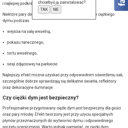
chciałbyś ją zainstalować?
i najlepiej podkreśla wyjątkowy charakter chwili.
TAK
NIE
Niektóre pary decydują się również na wykorzystanie ciężkiego
dymu podczas:
wejścia na salę weselną,
pokazu tanecznego,
tortu weselnego,
sesji zdjęciowej na parkiecie.
Najlepszy efekt można uzyskać przy odpowiednim oświetleniu sali,
szczególnie dobrze sprawdzają się delikatne światła, reflektory
oraz dekoracyjne iluminacje.
Czy ciężki dym jest bezpieczny?
Profesjonalnie przygotowany ciężki dym jest bezpieczny dla gości
oraz pary młodej. Efekt tworzony jest przy użyciu specjalnych
płynów przeznaczonych do wytwornic dymu i odpowiedniego
sprzętu scenicznego. Warto jednak pamiętać, że ciężki dym