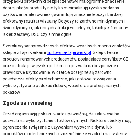
przypadku pirotechniki bezpieczeństwo ma ogromne znaczenie,
dobrej jakości produkty nie tylko minimalizują ryzyko podczas
użytkowania, ale również gwarantują znacznie lepszy i bardziej
efektowny rezultat wizualny. Dotyczy to zarówno min dymnych i
świec dymnych, jak i innych atrakcji weselnych, takich jak fontanny
iskier, zestawy DSO czy zimne ognie.
Szeroki wybór sprawdzonych efektów weselnych można znaleźć w
sklepie z fajerwerkami
h
urtownia-fajerwerki.pl
. Sklep oferuje
produkty renomowanych producentów, posiadające certyfikaty CE
oraz instrukcje w języku polskim, co pozwala na bezpieczne i
prawidłowe użytkowanie. W ofercie dostępne są zarówno
pojedyncze efekty pirotechniczne, jak i gotowe rozwiązania
wykorzystywane podczas ślubów, wesel oraz profesjonalnych
pokazów.
Zgoda sali weselnej
Przed organizacją pokazu warto upewnić się, że sala weselna
pozwala na wykorzystanie efektów dymnych. Niektóre obiekty mają
ograniczenia związane z używaniem wytwornic dymu lub
produktów pirotechnicznych, szczególnie ze względu na systemy