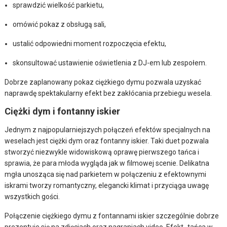
sprawdzić wielkość parkietu,
omówić pokaz z obsługą sali,
ustalić odpowiedni moment rozpoczęcia efektu,
skonsultować ustawienie oświetlenia z DJ-em lub zespołem.
Dobrze zaplanowany pokaz ciężkiego dymu pozwala uzyskać
naprawdę spektakularny efekt bez zakłócania przebiegu wesela.
Ciężki dym i fontanny iskier
Jednym z najpopularniejszych połączeń efektów specjalnych na
weselach jest ciężki dym oraz fontanny iskier. Taki duet pozwala
stworzyć niezwykle widowiskową oprawę pierwszego tańca i
sprawia, że para młoda wygląda jak w filmowej scenie. Delikatna
mgła unosząca się nad parkietem w połączeniu z efektownymi
iskrami tworzy romantyczny, elegancki klimat i przyciąga uwagę
wszystkich gości.
Połączenie ciężkiego dymu z fontannami iskier szczególnie dobrze
prezentuje się na zdjęciach oraz nagraniach video. Efekt „tańca w