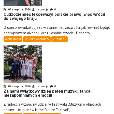
08 sierpnia, 2026
redakcja
0
Cudzoziemiec lekceważył polskie prawo, więc wrócił
do swojego kraju
Gruzin prowadził pojazd w stanie nietrzeźwości, jak również będąc
pod wpływem alkoholu groził osobie trzeciej. Ponadto...
Aktualności
U funkcjonariuszy
Z regionu
07 sierpnia, 2026
redakcja
0
Za nami wyjątkowy dzień pełen muzyki, tańca i
niezapomnianych emocji!
Z radością wzięliśmy udział w festiwalu „Muzyka w objęciach
natury – Augustów is the Future Festival”,...