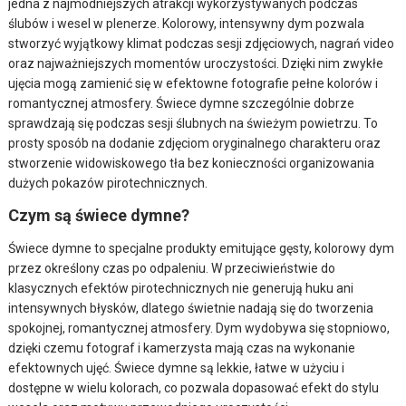
jedna z najmodniejszych atrakcji wykorzystywanych podczas
ślubów i wesel w plenerze. Kolorowy, intensywny dym pozwala
stworzyć wyjątkowy klimat podczas sesji zdjęciowych, nagrań video
oraz najważniejszych momentów uroczystości. Dzięki nim zwykłe
ujęcia mogą zamienić się w efektowne fotografie pełne kolorów i
romantycznej atmosfery. Świece dymne szczególnie dobrze
sprawdzają się podczas sesji ślubnych na świeżym powietrzu. To
prosty sposób na dodanie zdjęciom oryginalnego charakteru oraz
stworzenie widowiskowego tła bez konieczności organizowania
dużych pokazów pirotechnicznych.
Czym są świece dymne?
Świece dymne to specjalne produkty emitujące gęsty, kolorowy dym
przez określony czas po odpaleniu. W przeciwieństwie do
klasycznych efektów pirotechnicznych nie generują huku ani
intensywnych błysków, dlatego świetnie nadają się do tworzenia
spokojnej, romantycznej atmosfery. Dym wydobywa się stopniowo,
dzięki czemu fotograf i kamerzysta mają czas na wykonanie
efektownych ujęć. Świece dymne są lekkie, łatwe w użyciu i
dostępne w wielu kolorach, co pozwala dopasować efekt do stylu