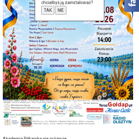
chciałbyś ją zainstalować?
TAK
NIE
Akademia Piłkarska nie próżnuje