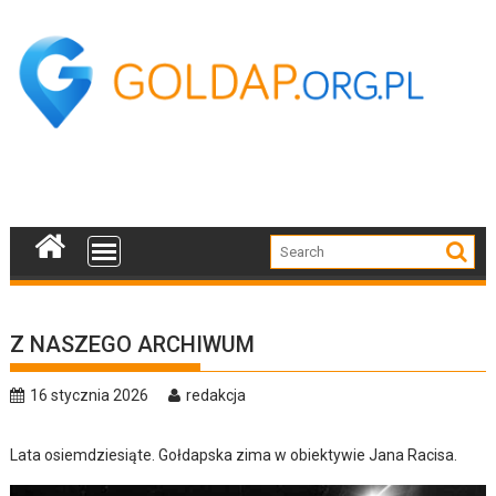
Skip
to
content
Z NASZEGO ARCHIWUM
16 stycznia 2026
redakcja
Lata osiemdziesiąte. Gołdapska zima w obiektywie Jana Racisa.