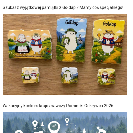
Szukasz wyjątkowej pamiątki z Gołdapi? Mamy coś specjalnego!
Wakacyjny konkurs krajoznawczy Romincki Odkrywca 2026