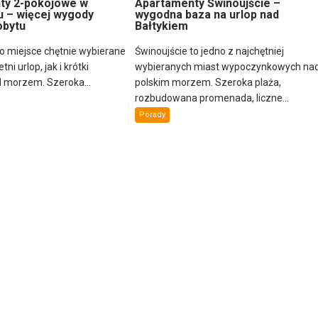
ty 2-pokojowe w
Apartamenty Świnoujście –
u – więcej wygody
wygodna baza na urlop nad
obytu
Bałtykiem
to miejsce chętnie wybierane
Świnoujście to jedno z najchętniej
ni urlop, jak i krótki
wybieranych miast wypoczynkowych na
 morzem. Szeroka...
polskim morzem. Szeroka plaża,
rozbudowana promenada, liczne...
Porady