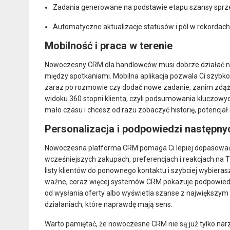
Zadania generowane na podstawie etapu szansy sprz
Automatyczne aktualizacje statusów i pól w rekordach
Mobilność i praca w terenie
Nowoczesny CRM dla handlowców musi dobrze działać na te
między spotkaniami. Mobilna aplikacja pozwala Ci szybko
zaraz po rozmowie czy dodać nowe zadanie, zanim zdąży
widoku 360 stopni klienta, czyli podsumowania kluczowyc
mało czasu i chcesz od razu zobaczyć historię, potencjał
Personalizacja i podpowiedzi następn
Nowoczesna platforma CRM pomaga Ci lepiej dopasować o
wcześniejszych zakupach, preferencjach i reakcjach na 
listy klientów do ponownego kontaktu i szybciej wybier
ważne, coraz więcej systemów CRM pokazuje podpowiedzi 
od wysłania oferty albo wyświetla szanse z największy
działaniach, które naprawdę mają sens.
Warto pamiętać, że nowoczesne CRM nie są już tylko na