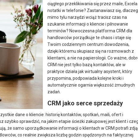
ciągłego przeklikiwania się przez maile, Excela 
notatki w telefonie? Zastanawiasz się, dlacze
mimo tylu narzędzi wciąż tracisz czas na
szukanie informacji o kliencie i pilnowanie
terminów? Nowoczesna platforma CRM dla
handlowców porządkuje te chaos i staje się
Twoim codziennym centrum dowodzenia,
dzięki któremu skupiasz się na rozmowach z
klientami, a nie na papierologii. Co ważne, dobr
CRM nie jest tylko bazą kontaktów, ale w
praktyce działa jak wirtualny asystent, który
przypomina, podpowiada kolejne kroki i
automatycznie ogarnia większość żmudnych
zadań.​
CRM jako serce sprzedaży
ie dane o kliencie: historię kontaktów, spotkań, maili, ofert i
z szybko sprawdzić, na jakim etapie ścieżki zakupowej jest klient i cze
tują, że samo uporządkowanie informacji o klientach w CRM potrafi zdją
owców, co realnie zwiększa liczbę godzin spędzonych na faktycznej