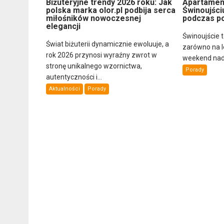
Biżuteryjne trendy 2026 roku: Jak
Apartamen
polska marka olor.pl podbija serca
Świnoujści
miłośników nowoczesnej
podczas p
elegancji
Świnoujście 
Świat biżuterii dynamicznie ewoluuje, a
zarówno na let
rok 2026 przynosi wyraźny zwrot w
weekend nad
stronę unikalnego wzornictwa,
Porady
autentyczności i...
Aktualności
Porady