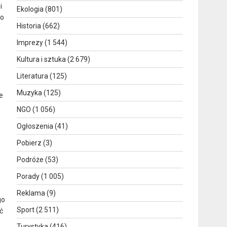
i
Ekologia
(801)
go
Historia
(662)
Imprezy
(1 544)
Kultura i sztuka
(2 679)
Literatura
(125)
Muzyka
(125)
e
NGO
(1 056)
Ogłoszenia
(41)
Pobierz
(3)
Podróże
(53)
Porady
(1 005)
Reklama
(9)
go
Sport
(2 511)
ć
Turystyka
(416)