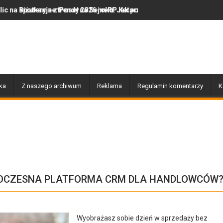
Poseł na Sejm RP Katarzyną Królak
trendy 2026 roku: Jak polska marka olor.pl podbija serca miłośnikó
Dobiegły końca prace związane z
ka
Z naszego archiwum
Reklama
Regulamin komentarzy
K
WOCZESNA PLATFORMA CRM DLA HANDLOWCÓW
Wyobrażasz sobie dzień w sprzedaży bez