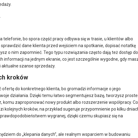
edaży.
.
lefonie, bo spora część pracy odbywa się w trasie, u klientów albo
 sprawdzić dane klienta przed wejściem na spotkanie, dopisać notatkę
sz o nim zapomnieć. Tego typu rozwiązania często dają też dostęp do
h informacji na jednym ekranie, co jest szczególnie wygodne, gdy mas
 i aktualne szanse sprzedaży.
ych kroków
fertę do konkretnego klienta, bo gromadzi informacje o jego
Twoje działania. Dzięki temu łatwo segmentujesz bazę, tworzysz proste
asz, komu zaproponować nowy produkt albo rozszerzenie współpracy. Co
kolejnych kroków, na przykład sugeruje przypomnienie po kilku dniac
m prawdopodobieństwem wygranej, dzięki czemu skupiasz się na
rzędziem do „klepania danych”, ale realnym wsparciem w budowaniu