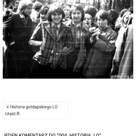
Nawigacja
Historia gołdapskiego LO
wpisu
część III
JEDEN KOMENTARZ DO “
004_HISTORIA_LO
”