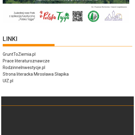
LINKI
GruntToZiemia.pl
Prace literaturoznawcze
RodzinneInwestycje.pl
Strona literacka Mirosława Słapika
UIZ.pl