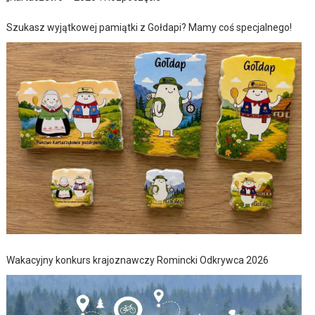
Szukasz wyjątkowej pamiątki z Gołdapi? Mamy coś specjalnego!
Wakacyjny konkurs krajoznawczy Romincki Odkrywca 2026