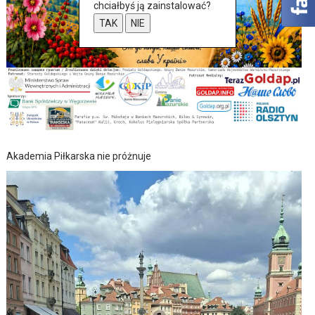
chciałbyś ją zainstalować?
TAK
NIE
Akademia Piłkarska nie próżnuje