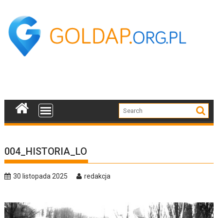
Skip
to
content
004_HISTORIA_LO
30 listopada 2025
redakcja