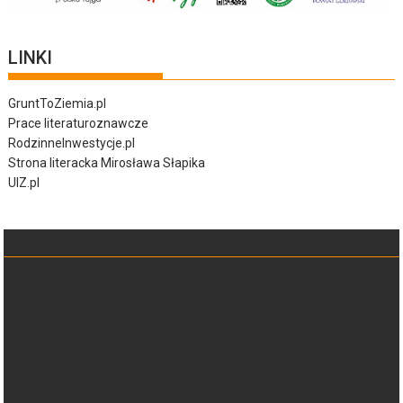
LINKI
GruntToZiemia.pl
Prace literaturoznawcze
RodzinneInwestycje.pl
Strona literacka Mirosława Słapika
UIZ.pl