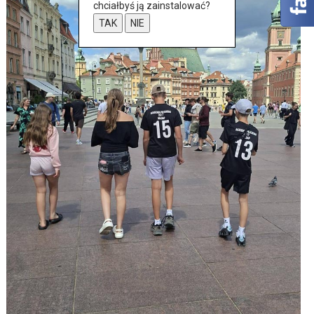
chciałbyś ją zainstalować?
TAK
NIE